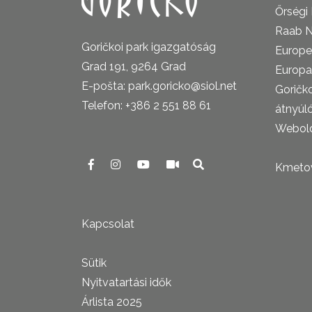
Őrségi
Raab N
Goričkoi park igazgatóság
Europe
Grad 191, 9264 Grad
Europa
E-pošta: park.goricko@siol.net
Goričk
Telefon: +386 2 551 88 61
átnyúl
Webold
Kmetova
Kapcsolat
Sütik
Nyitvatartási idők
Árlista 2025