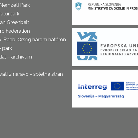
 Nemzeti Park
atúrpark
an Greenbelt
rc Federation
o-Raab-Őrség három határon
ó park
al – archívum
ti z naravo - spletna stran