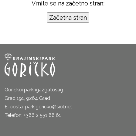
Vrnite se na začetno stran:
Goričkoi park igazgatóság
Grad 191, 9264 Grad
E-pošta: park.goricko@siol.net
Telefon: +386 2 551 88 61