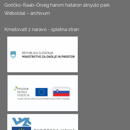
Goričko-Raab-Őrség három határon átnyúló park
Weboldal – archívum
Kmetovati z naravo - spletna stran