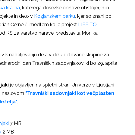
ka krajina
, katerega dosežke obnove obstoječih in
rojekte in delo v
Kozjanskem parku
, kjer so znani po
Adrian Černelč, medtem ko je projekt
LIFE TO
avod RS za varstvo narave, predstavila Monika
iv k nadaljevanju dela v delu delovane skupine za
dnarodni dan Travniških sadovnjakov, ki bo 29. aprila
jaki
je objavljen na spletni strani Univerze v Ljubljani
, z naslovom
"Travniški sadovnjaki kot večplasten
eželja"
.
jaki
7 MB
u
2 MB