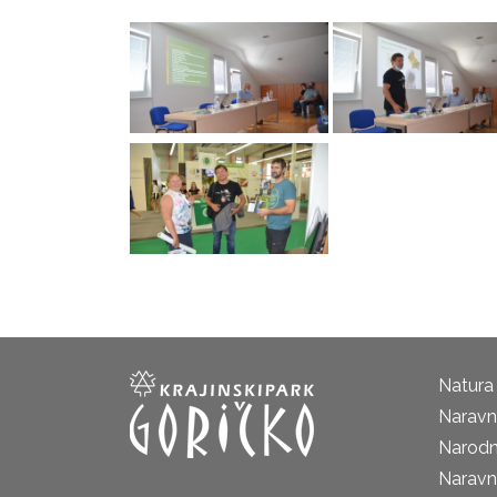
Natura
Naravni
Narodn
Naravn