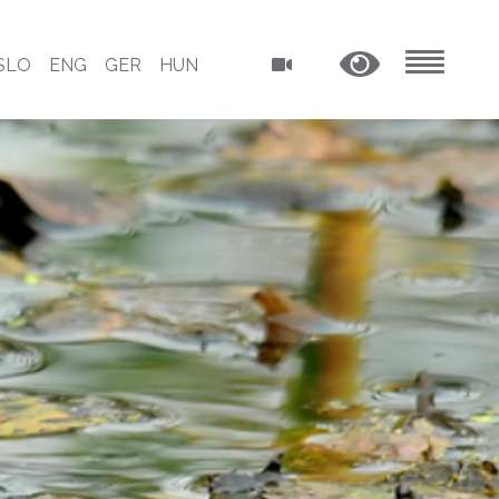
SLO
ENG
GER
HUN
MENU