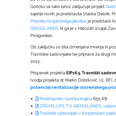
Goričko se tako letos zaključuje projekt
Gorič
sajenje novih, je predstavila Stanka Dešnik. P
Prazniku kozjanskega jabolka
, je predstavil 
GRASSLANDS
, ki ga je v Halozah izvajal Z
Podgorelec.
Ob zaključku so bila izmenjana mnenja in poz
Travniške sadovnjake ter priprave za drugi me
2022.
Prispevek projekta
EIP16.5 Travniški sadovn
(vodja projekta dr. Marko Dobrilovič, UL BF)
potencial revitalizacije slovenskega pod
Predstavitev Gorička krajina
855 KB
ZRSVN_LIFE TO GRASSLANDS_sadovn
Travniški sadovnjaki v Kozjanskem park