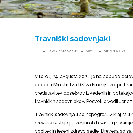
Travniški sadovnjaki
NOVICE&DOGODKI
Novice
Arhiv novic 2021
V torek, 24. avgusta 2021, je na pobudo delo
podpori Ministrstva RS za kmetijstvo, prehr
predstavitev dosežkov izvedenih in potekajoči
travniških sadovnjakov. Posvet je vodil Janez G
Travniški sadovnjaki so nepogrešljiv krajinski 
drevesa rastejo povečini ob hišah, ki jih varuj
počitek in jeseni zdravo sadje. Drevesa so sa