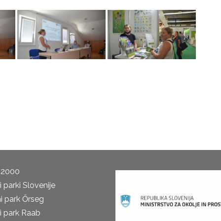
 2000
 parki Slovenije
i park Őrseg
i park Raab