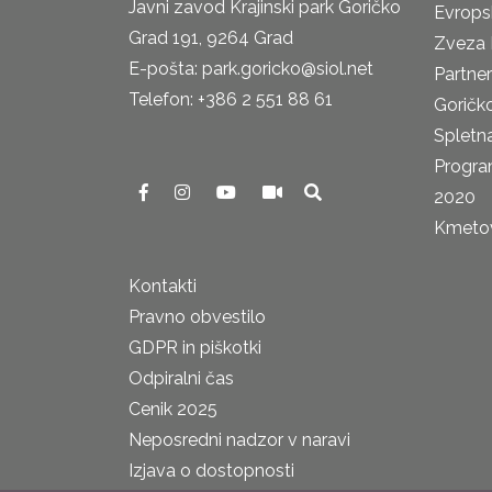
Javni zavod Krajinski park Goričko
Evrops
Grad 191, 9264 Grad
Zveza 
E-pošta: park.goricko@siol.net
Partne
Telefon: +386 2 551 88 61
Goričk
Spletna
Progra
2020
Kmetova
Kontakti
Pravno obvestilo
GDPR in piškotki
Odpiralni čas
Cenik 2025
Neposredni nadzor v naravi
Izjava o dostopnosti