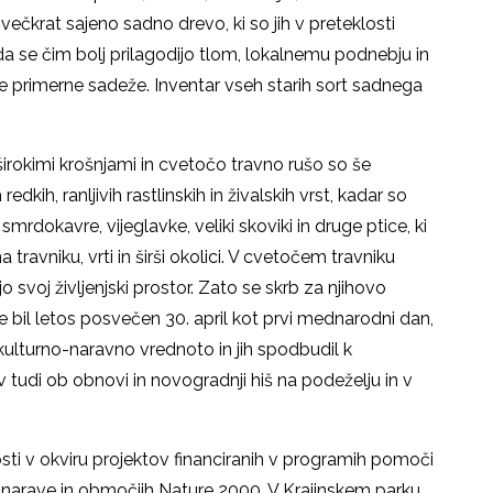
ečkrat sajeno sadno drevo, ki so jih v preteklosti
 da se čim bolj prilagodijo tlom, lokalnemu podnebju in
e primerne sadeže. Inventar vseh starih sort sadnega
 širokimi krošnjami in cvetočo travno rušo so še
edkih, ranljivih rastlinskih in živalskih vrst, kadar so
mrdokavre, vijeglavke, veliki skoviki in druge ptice, ki
travniku, vrti in širši okolici. V cvetočem travniku
o svoj življenjski prostor. Zato se skrb za njihovo
e bil letos posvečen 30. april kot prvi mednarodni dan,
kulturno-naravno vrednoto in jih spodbudil k
v tudi ob obnovi in novogradnji hiš na podeželju in v
nosti v okviru projektov financiranih v programih pomoči
h narave in območjih Nature 2000. V Krajinskem parku