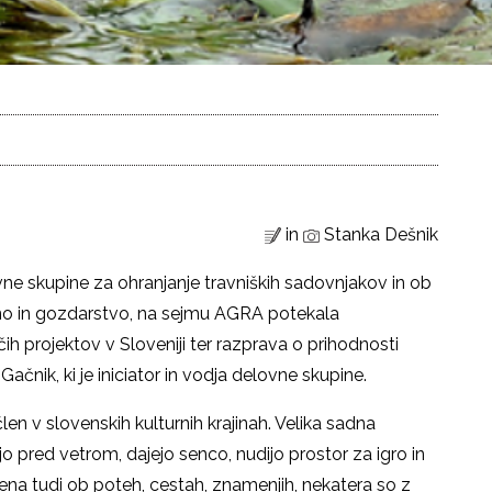
in
Stanka Dešnik
vne skupine za ohranjanje travniških sadovnjakov in ob
ano in gozdarstvo, na sejmu AGRA potekala
h projektov v Sloveniji ter razprava o prihodnosti
ačnik, ki je iniciator in vodja delovne skupine.
člen v slovenskih kulturnih krajinah. Velika sadna
ejo pred vetrom, dajejo senco, nudijo prostor za igro in
jena tudi ob poteh, cestah, znamenjih, nekatera so z