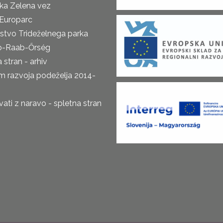
ka Zelena vez
Europarc
rstvo Trideželnega parka
o-Raab-Őrség
 stran - arhiv
m razvoja podeželja 2014-
ti z naravo - spletna stran