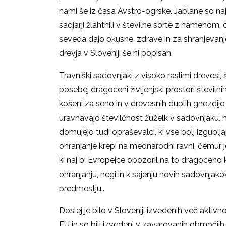
nami še iz časa Avstro-ogrske. Jablane so najv
sadjarji žlahtnili v številne sorte z namenom,
seveda dajo okusne, zdrave in za shranjevanj
drevja v Sloveniji še ni popisan.
Travniški sadovnjaki z visoko raslimi drevesi,
posebej dragoceni življenjski prostori številnih r
košeni za seno in v drevesnih duplih gnezdijo s
uravnavajo številčnost žuželk v sadovnjaku, na 
domujejo tudi opraševalci, ki vse bolj izgubljaj
ohranjanje krepi na mednarodni ravni, čemur j
ki naj bi Evropejce opozoril na to dragoceno 
ohranjanju, negi in k sajenju novih sadovnjako
predmestju..
Doslej je bilo v Sloveniji izvedenih več aktiv
EU in so bili izvedeni v zavarovanih območji