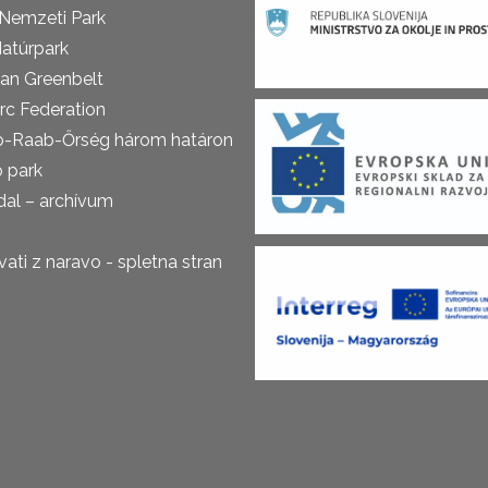
 Nemzeti Park
atúrpark
an Greenbelt
rc Federation
o-Raab-Őrség három határon
ó park
al – archívum
ti z naravo - spletna stran