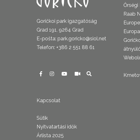
Őrségi
Raab N
Goričkoi park igazgatóság
Europe
Grad 191, 9264 Grad
Europa
E-pošta: park.goricko@siol.net
Goričk
Telefon: +386 2 551 88 61
átnyúl
Webold
Kmetova
Kapcsolat
Sütik
Nyitvatartási idők
Árlista 2025