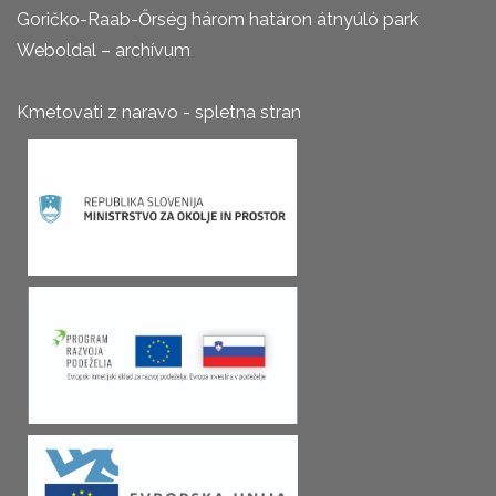
Goričko-Raab-Őrség három határon átnyúló park
Weboldal – archívum
Kmetovati z naravo - spletna stran