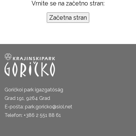
Vrnite se na začetno stran:
Goričkoi park igazgatóság
Grad 191, 9264 Grad
E-pošta: park.goricko@siol.net
Telefon: +386 2 551 88 61