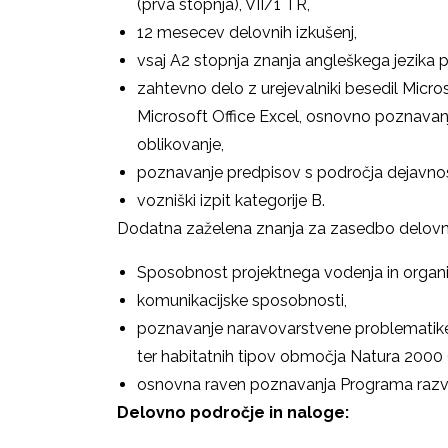
(prva stopnja), VII/1 TR,
12 mesecev delovnih izkušenj,
vsaj A2 stopnja znanja angleškega jezika p
zahtevno delo z urejevalniki besedil Micr
Microsoft Office Excel, osnovno poznavanj
oblikovanje,
poznavanje predpisov s področja dejavno
vozniški izpit kategorije B.
Dodatna zaželena znanja za zasedbo delov
Sposobnost projektnega vodenja in organiz
komunikacijske sposobnosti,
poznavanje naravovarstvene problematike p
ter habitatnih tipov območja Natura 2000 
osnovna raven poznavanja Programa razvo
Delovno področje in naloge: