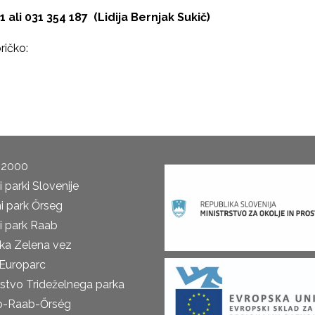
1 ali 031 354 187 (Lidija Bernjak Sukič)
ričko:
 2000
 parki Slovenije
i park Őrseg
i park Raab
ka Zelena vez
Europarc
rstvo Trideželnega parka
o-Raab-Őrség