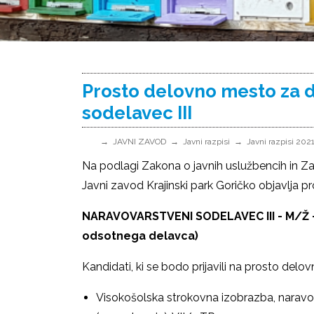
Prosto delovno mesto za d
sodelavec III
JAVNI ZAVOD
Javni razpisi
Javni razpisi 202
Na podlagi Zakona o javnih uslužbencih in Z
Javni zavod Krajinski park Goričko objavlja 
NARAVOVARSTVENI SODELAVEC III - M/Ž 
odsotnega delavca)
Kandidati, ki se bodo prijavili na prosto del
Visokošolska strokovna izobrazba, naravo