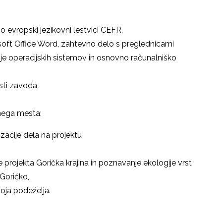
o evropski jezikovni lestvici CEFR,
osoft Office Word, zahtevno delo s preglednicami
e operacijskih sistemov in osnovno računalniško
sti zavoda,
nega mesta:
acije dela na projektu
rojekta Gorička krajina in poznavanje ekologije vrst
Goričko,
ja podeželja.