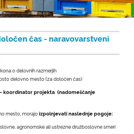
oločen čas - naravovarstveni
1
akona o delovnih razmerjih
prosto delovno mesto (za določen čas)
– koordinator projekta (nadomeščanje
ovno mesto, morajo
izpolnjevati naslednje pogoje:
slovne, agronomske ali ustrezne družboslovne smeri