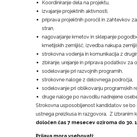
Koordiniranje dela na projektu,
izvajanje projektnih aktivnosti,
priprava projektnih poročil in zahtevkov za 
stran,
nagovarjanje kmetov in sklepanje pogodben
kmetijskih zemljišč, izvedba nakupa zemlji
strokovna vodenja in komunikacija z drugim
zbiranje, urejanje in priprava podatkov za 
sodelovanje pri razvojnih programih,
strokovne naloge z delovnega področja,
sodelovanje pri oblikovanju programskih re
druge naloge po navodilu nadrejene osebe
Strokovna usposobljenost kandidatov se bo 
ustnega preizkusa in razgovora. Z izbranim
določen čas 7 mesecev oziroma do 30. 1
Prijava mora vsebovati: