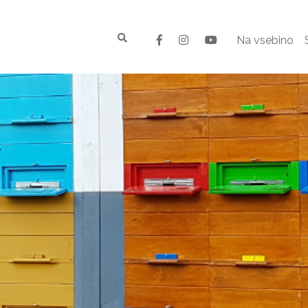
Na vsebino