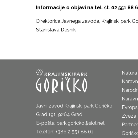
Informacije o objavi na tel. št. 02 551 88 6
Direktorica Javnega zavoda, Krajinski park Go
Stanislava Dešnik
Natura
Naravni
Narodn
Naravn
Javni zavod Krajinski park Goričko
Evrops
Grad 191, 9264 Grad
Zveza 
E-pošta: park.goricko@siol.net
Partne
Telefon: +386 2 551 88 61
Goričk