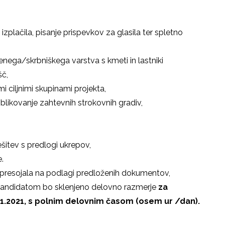
izplačila, pisanje prispevkov za glasila ter spletno
ega/skrbniškega varstva s kmeti in lastniki
šč,
i ciljnimi skupinami projekta,
oblikovanje zahtevnih strokovnih gradiv,
šitev s predlogi ukrepov,
.
presojala na podlagi predloženih dokumentov,
 kandidatom bo sklenjeno delovno razmerje
za
1.2021, s polnim delovnim časom (osem ur /dan).