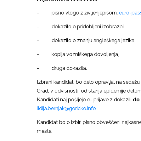
- pisno vlogo z življenjepisom,
euro-pas
- dokazilo o pridobljeni izobrazbi,
- dokazilo o znanju angleškega jezika,
- kopija vozniškega dovoljenja,
- druga dokazila.
Izbrani kandidati bo delo opravljal na sedež
Grad, v odvisnosti od stanja epidemije del
Kandidati naj pošljejo e- prijave z dokazili
do 
lidija.bernjak@goricko.info
Kandidat bo o izbiri pisno obveščeni najkasn
mesta.