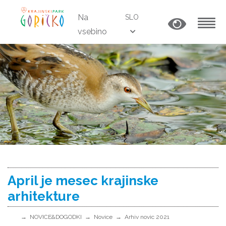
Na
SLO
vsebino
MENU
April je mesec krajinske
arhitekture
NOVICE&DOGODKI
Novice
Arhiv novic 2021