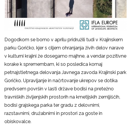
Dogodkom se bomo v aprilu pridružili tudi v Krajinskem
parku Goričko, kjer s ciljem ohranjanja živih delov narave
v kulturni krajini že dosegamo majhne, a vendar pozitivne
korake k spremembam, ki so posledica komaj
petnajstletnega delovanja Javnega zavoda Krajinski park
Goričko. Upravljanje in načrtovanje ukrepov se dotika
predvsem površin v lasti države bodisi na pretežno
travniških življenjskih prostorih na kmetijskih zemljiščih,
bodisi grajskega parka ter gradu z delovnimi,
razstavnimi, družabnimi in prostori za goste in
obiskovalce.