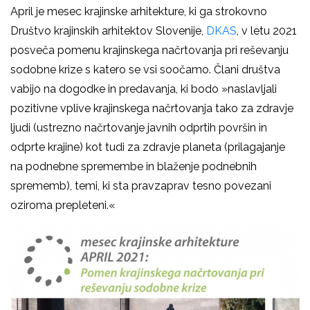
April je mesec krajinske arhitekture, ki ga strokovno
Društvo krajinskih arhitektov Slovenije,
DKAS
, v letu 2021
posveča pomenu krajinskega načrtovanja pri reševanju
sodobne krize s katero se vsi soočamo. Člani društva
vabijo na dogodke in predavanja, ki bodo »naslavljali
pozitivne vplive krajinskega načrtovanja tako za zdravje
ljudi (ustrezno načrtovanje javnih odprtih površin in
odprte krajine) kot tudi za zdravje planeta (prilagajanje
na podnebne spremembe in blaženje podnebnih
sprememb), temi, ki sta pravzaprav tesno povezani
oziroma prepleteni.«