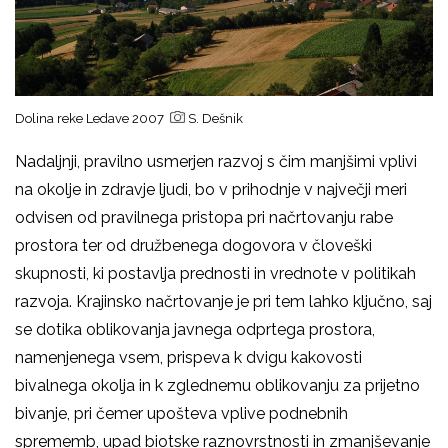
Dolina reke Ledave 2007
S. Dešnik
Nadaljnji, pravilno usmerjen razvoj s čim manjšimi vplivi
na okolje in zdravje ljudi, bo v prihodnje v največji meri
odvisen od pravilnega pristopa pri načrtovanju rabe
prostora ter od družbenega dogovora v človeški
skupnosti, ki postavlja prednosti in vrednote v politikah
razvoja. Krajinsko načrtovanje je pri tem lahko ključno, saj
se dotika oblikovanja javnega odprtega prostora,
namenjenega vsem, prispeva k dvigu kakovosti
bivalnega okolja in k zglednemu oblikovanju za prijetno
bivanje, pri čemer upošteva vplive podnebnih
sprememb, upad biotske raznovrstnosti in zmanjševanje