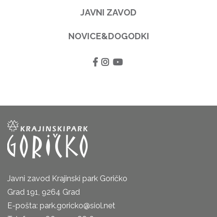
JAVNI ZAVOD
NOVICE&DOGODKI
Javni zavod Krajinski park Goričko
Grad 191, 9264 Grad
E-pošta: park.goricko@siol.net