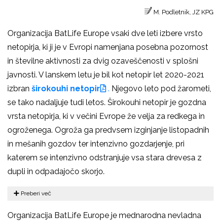
M. Podletnik, JZ KPG
Organizacija BatLife Europe vsaki dve leti izbere vrsto
netopirja, ki ji je v Evropi namenjana posebna pozornost
in številne aktivnosti za dvig ozaveščenosti v splošni
javnosti. V lanskem letu je bil kot netopir let 2020-2021
izbran
širokouhi netopir
.
Njegovo leto pod žarometi,
se tako nadaljuje tudi letos. Širokouhi netopir je gozdna
vrsta netopirja, ki v večini Evrope že velja za redkega in
ogroženega. Ogroža ga predvsem izginjanje listopadnih
in mešanih gozdov ter intenzivno gozdarjenje, pri
katerem se intenzivno odstranjuje vsa stara drevesa z
dupli in odpadajočo skorjo.
Preberi več
Organizacija BatLife Europe je mednarodna nevladna