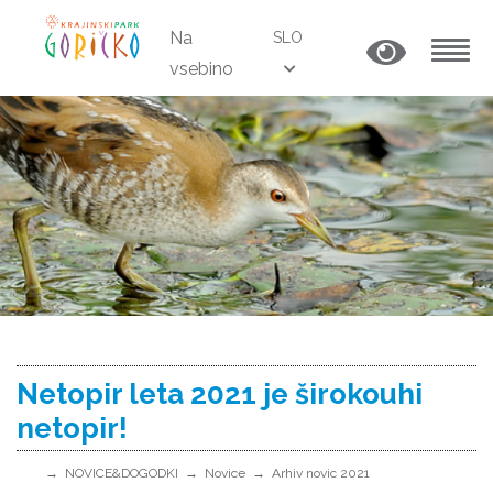
Na
SLO
vsebino
MENU
Netopir leta 2021 je širokouhi
netopir!
NOVICE&DOGODKI
Novice
Arhiv novic 2021