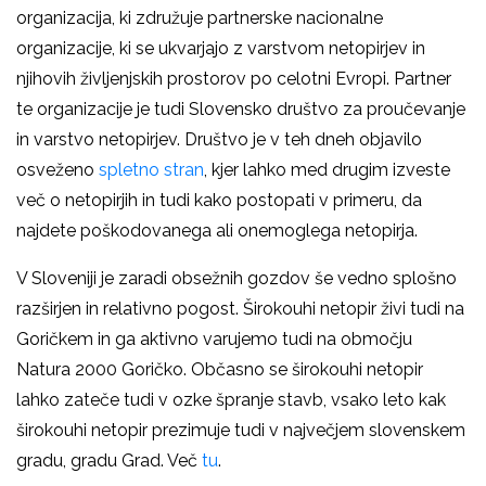
organizacija, ki združuje partnerske nacionalne
organizacije, ki se ukvarjajo z varstvom netopirjev in
njihovih življenjskih prostorov po celotni Evropi. Partner
te organizacije je tudi Slovensko društvo za proučevanje
in varstvo netopirjev. Društvo je v teh dneh objavilo
osveženo
spletno stran
, kjer lahko med drugim izveste
več o netopirjih in tudi kako postopati v primeru, da
najdete poškodovanega ali onemoglega netopirja.
V Sloveniji je zaradi obsežnih gozdov še vedno splošno
razširjen in relativno pogost. Širokouhi netopir živi tudi na
Goričkem in ga aktivno varujemo tudi na območju
Natura 2000 Goričko. Občasno se širokouhi netopir
lahko zateče tudi v ozke špranje stavb, vsako leto kak
širokouhi netopir prezimuje tudi v največjem slovenskem
gradu, gradu Grad. Več
tu
.