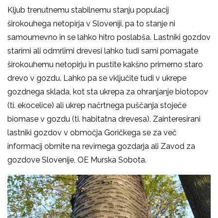
Kljub trenutnemu stabilnemu stanju populacij
širokouhega netopirja v Sloveniji, pa to stanje ni
samoumevno in se lahko hitro poslabša. Lastniki gozdov
starimi ali odmrlimi drevesi lahko tudi sami pomagate
širokouhemu netopirju in pustite kakšno primerno staro
drevo v gozdu. Lahko pa se vključite tudi v ukrepe
gozdnega sklada, kot sta ukrepa za ohranjanje biotopov
(ti. ekocelice) ali ukrep načrtnega puščanja stoječe
biomase v gozdu (ti. habitatna drevesa). Zainteresirani
lastniki gozdov v območja Goričkega se za več
informacij obrnite na revirnega gozdarja ali Zavod za
gozdove Slovenije, OE Murska Sobota.