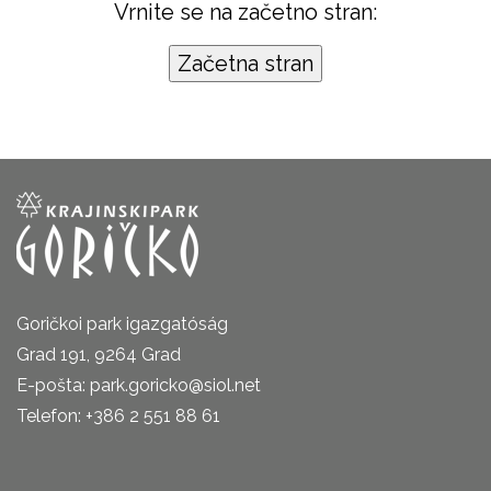
Vrnite se na začetno stran:
Goričkoi park igazgatóság
Grad 191, 9264 Grad
E-pošta: park.goricko@siol.net
Telefon: +386 2 551 88 61