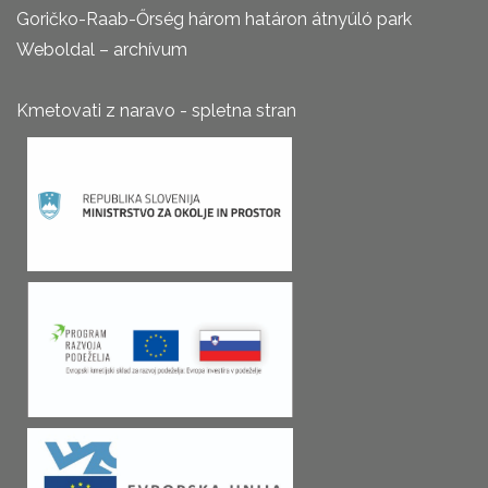
Goričko-Raab-Őrség három határon átnyúló park
Weboldal – archívum
Kmetovati z naravo - spletna stran