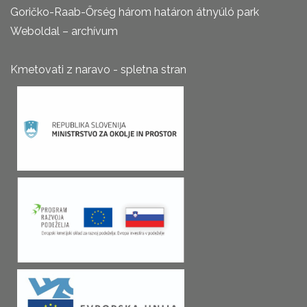
Goričko-Raab-Őrség három határon átnyúló park
Weboldal – archívum
Kmetovati z naravo - spletna stran