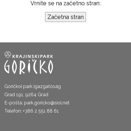
Vrnite se na začetno stran:
Goričkoi park igazgatóság
Grad 191, 9264 Grad
E-pošta: park.goricko@siol.net
Telefon: +386 2 551 88 61