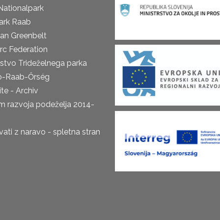
Nationalpark
ark Raab
an Greenbelt
rc Federation
rstvo Trideželnega parka
o-Raab-Őrség
te - Archiv
m razvoja podeželja 2014-
ti z naravo - spletna stran