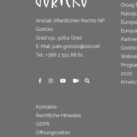
Őrseg 
Naturp
Anstalt öffentlichen Rechts NP
Europe
Goričko
Europa
Grad 191, 9264 Grad
Partne
E-Mail: park.goricko@siol.net
Goričk
Tel.: +386 2 551 88 61
Websei
Progra
2020
Kmetova
Kontakte
Rechtliche Hinweise
GDPR
Öffnungszeiten