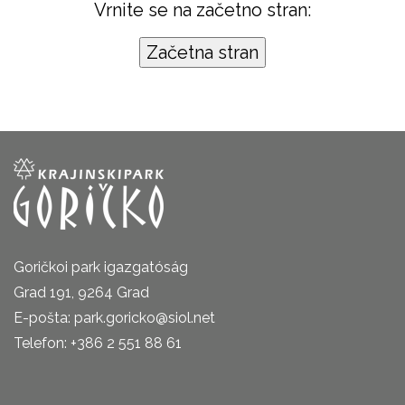
Vrnite se na začetno stran:
Goričkoi park igazgatóság
Grad 191, 9264 Grad
E-pošta: park.goricko@siol.net
Telefon: +386 2 551 88 61