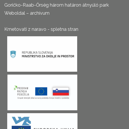
Goričko-Raab-Őrség három határon átnyúló park
Weboldal – archívum
Kmetovati z naravo - spletna stran