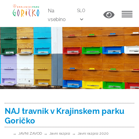
Na
SLO
vsebino
MENU
NAJ travnik v Krajinskem parku
Goričko
JAVNI ZAVOD
Javni razpisi
Javni razpisi 2020