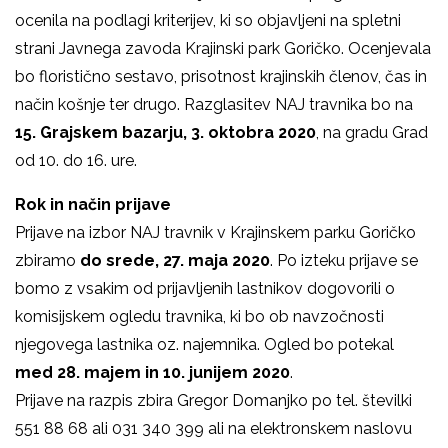
ocenila na podlagi kriterijev, ki so objavljeni na spletni
strani Javnega zavoda Krajinski park Goričko. Ocenjevala
bo floristično sestavo, prisotnost krajinskih členov, čas in
način košnje ter drugo. Razglasitev NAJ travnika bo na
15. Grajskem bazarju, 3. oktobra 2020
, na gradu Grad
od 10. do 16. ure.
Rok in način prijave
Prijave na izbor NAJ travnik v Krajinskem parku Goričko
zbiramo
do srede, 27. maja 2020
. Po izteku prijave se
bomo z vsakim od prijavljenih lastnikov dogovorili o
komisijskem ogledu travnika, ki bo ob navzočnosti
njegovega lastnika oz. najemnika. Ogled bo potekal
med 28. majem in 10. junijem 2020
.
Prijave na razpis zbira Gregor Domanjko po tel. številki
551 88 68 ali 031 340 399 ali na elektronskem naslovu