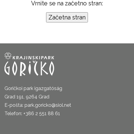
Vrnite se na začetno stran:
Goričkoi park igazgatóság
Grad 191, 9264 Grad
E-pošta: park.goricko@siol.net
Telefon: +386 2 551 88 61