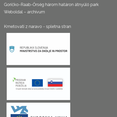
Goričko-Raab-Őrség három határon átnyúló park
Weboldal – archívum
Kmetovati z naravo - spletna stran