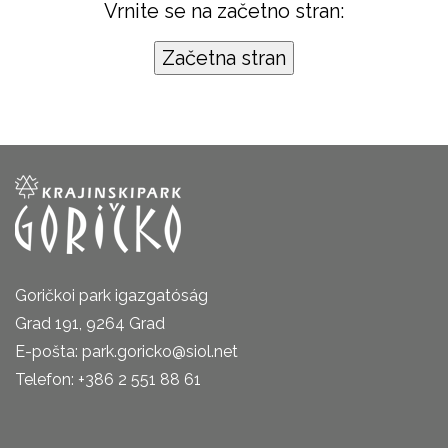
Vrnite se na začetno stran:
Goričkoi park igazgatóság
Grad 191, 9264 Grad
E-pošta: park.goricko@siol.net
Telefon: +386 2 551 88 61