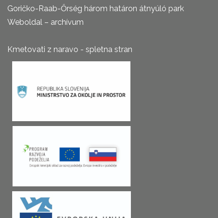
Goričko-Raab-Őrség három határon átnyúló park
Weboldal – archívum
Kmetovati z naravo - spletna stran