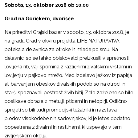
Sobota, 13. oktober 2018 ob 10.00
Grad na Goričkem, dvorišče
Na prireditvi Grajski bazar v soboto, 13. oktobra 2018, je
na gradu Grad v okviru projekta LIFE NATURAVIVA
potekala delavnica za otroke in mlade po srcu. Na
delavnici so se lahko obiskovalci preizkusili v spretnosti
lovljena rib, vaji spomina z različnimi živalskimi vrstami in
lovljenju v pajkovo mrežo. Med izdelavo ježkov iz papirja
ali barvanjem obeskov živalskih podob so na otroci in
starši spoznavali pestrost živih bitij. Zelo zaželene so bile
poslikave obraza z metulji, pticami in netopirji. Odlično
sprejeti so bili tudi promocijski ležalniki in razstava
plodov visokodebelnih sadovnjakov, ki je letos dodatno
popestrena z živalmi in rastlinami, ki uspevajo v tem
življenjskem okolju.