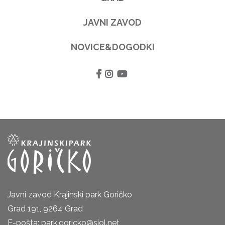
JAVNI ZAVOD
NOVICE&DOGODKI
Javni zavod Krajinski park Goričko
Grad 191, 9264 Grad
E-pošta: park.goricko@siol.net