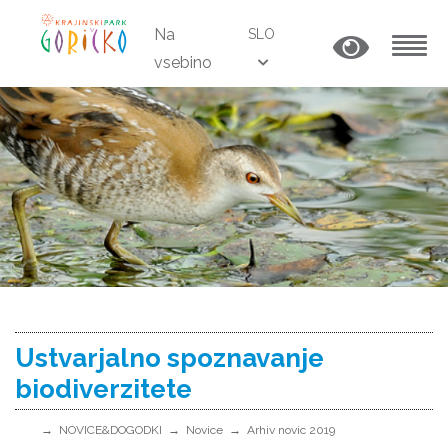
Na
SLO
vsebino
MENU
Ustvarjalno spoznavanje
biodiverzitete
NOVICE&DOGODKI
Novice
Arhiv novic 2019