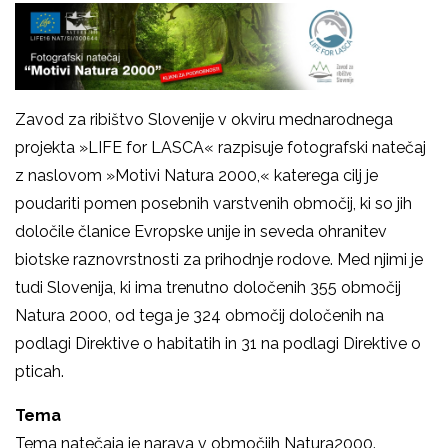
Zavod za ribištvo Slovenije v okviru mednarodnega
projekta »LIFE for LASCA« razpisuje fotografski natečaj
z naslovom »Motivi Natura 2000,« katerega cilj je
poudariti pomen posebnih varstvenih območij, ki so jih
določile članice Evropske unije in seveda ohranitev
biotske raznovrstnosti za prihodnje rodove. Med njimi je
tudi Slovenija, ki ima trenutno določenih 355 območij
Natura 2000, od tega je 324 območij določenih na
podlagi Direktive o habitatih in 31 na podlagi Direktive o
pticah.
Tema
Tema natečaja je narava v območjih Natura2000.