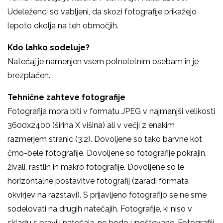
Udeleženci so vabljeni, da skozi fotografije prikažejo
lepoto okolja na teh območjih.
Kdo lahko sodeluje?
Natečaj je namenjen vsem polnoletnim osebam in je
brezplačen.
Tehnične zahteve fotografije
Fotografija mora biti v formatu JPEG v najmanjši velikosti
3600x2400 (širina X višina) ali v večji z enakim
razmerjem stranic (3:2). Dovoljene so tako barvne kot
črno-bele fotografije. Dovoljene so fotografije pokrajin,
živali, rastlin in makro fotografije. Dovoljene so le
horizontalne postavitve fotografij (zaradi formata
okvirjev na razstavi). S prijavljeno fotografijo se ne sme
sodelovati na drugih natečajih. Fotografije, ki niso v
skladu s pravili natečaja, ne bodo upoštevane. Fotografiji