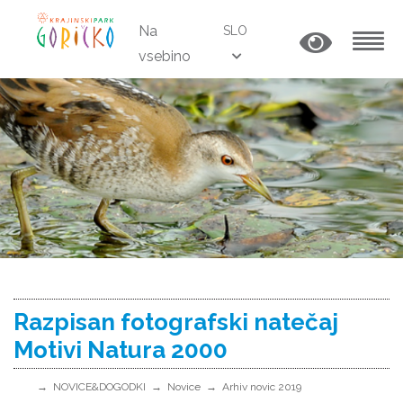
Na
SLO
vsebino
MENU
Razpisan fotografski natečaj
Motivi Natura 2000
NOVICE&DOGODKI
Novice
Arhiv novic 2019