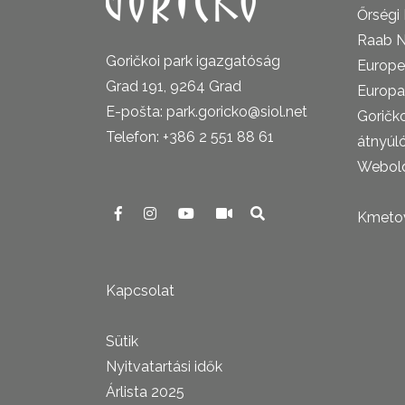
Őrségi
Raab N
Goričkoi park igazgatóság
Europe
Grad 191, 9264 Grad
Europa
E-pošta: park.goricko@siol.net
Goričk
Telefon: +386 2 551 88 61
átnyúl
Webold
Kmetova
Kapcsolat
Sütik
Nyitvatartási idők
Árlista 2025