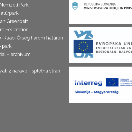
 Nemzeti Park
atúrpark
an Greenbelt
rc Federation
o-Raab-Őrség három határon
ó park
al – archívum
ti z naravo - spletna stran