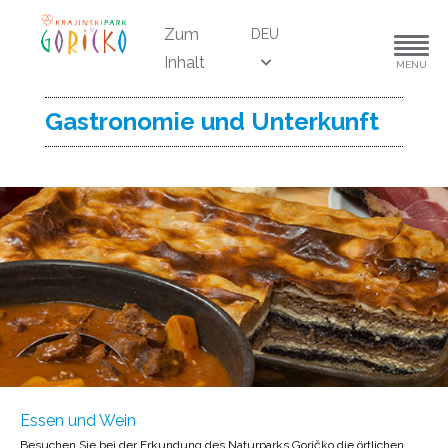
Zum
DEU
Inhalt
MENU
Gastronomie und Unterkunft
Essen und Wein
Besuchen Sie bei der Erkundung des Naturparks Goričko die örtlichen