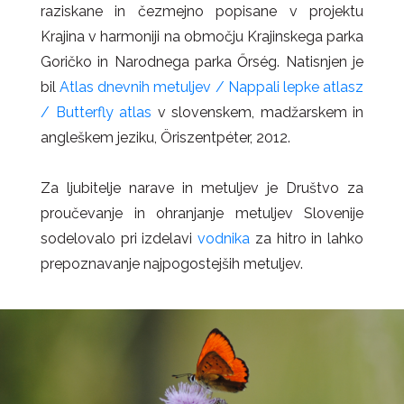
raziskane in čezmejno popisane v projektu
Krajina v harmoniji na območju Krajinskega parka
Goričko in Narodnega parka Őrség. Natisnjen je
bil
Atlas dnevnih metuljev / Nappali lepke atlasz
/ Butterfly atlas
v slovenskem, madžarskem in
angleškem jeziku, Öriszentpéter, 2012.
Za ljubitelje narave in metuljev je Društvo za
proučevanje in ohranjanje metuljev Slovenije
sodelovalo pri izdelavi
vodnika
za hitro in lahko
prepoznavanje najpogostejših metuljev.