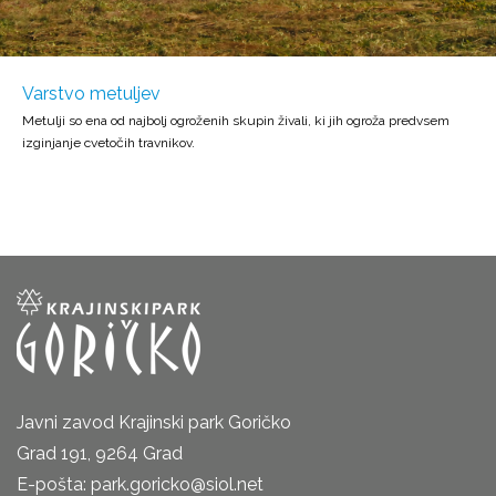
Varstvo metuljev
Metulji so ena od najbolj ogroženih skupin živali, ki jih ogroža predvsem
izginjanje cvetočih travnikov.
Javni zavod Krajinski park Goričko
Grad 191, 9264 Grad
E-pošta: park.goricko@siol.net