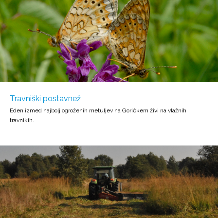
Travniški postavnež
Eden izmed najbolj ogroženih metuljev na Goričkem živi na vlažnih
travnikih.