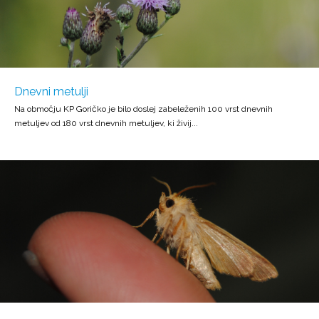
Dnevni metulji
Na območju KP Goričko je bilo doslej zabeleženih 100 vrst dnevnih
metuljev od 180 vrst dnevnih metuljev, ki živij...