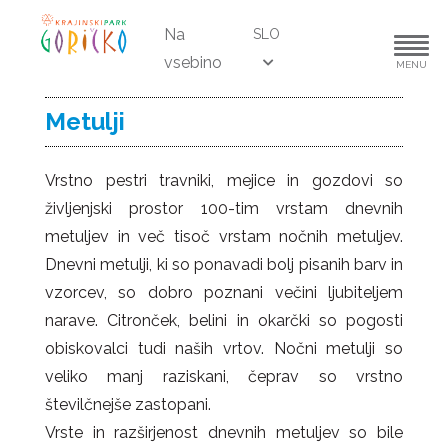
Na
SLO
vsebino
MENU
Metulji
Vrstno pestri travniki, mejice in gozdovi so
življenjski prostor 100-tim vrstam dnevnih
metuljev in več tisoč vrstam nočnih metuljev.
Dnevni metulji, ki so ponavadi bolj pisanih barv in
vzorcev, so dobro poznani večini ljubiteljem
narave. Citronček, belini in okarčki so pogosti
obiskovalci tudi naših vrtov. Nočni metulji so
veliko manj raziskani, čeprav so vrstno
številčnejše zastopani.
Vrste in razširjenost dnevnih metuljev so bile