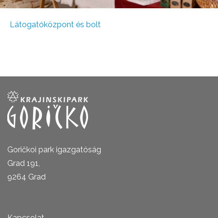
Látogatóközpont és bolt
Goričkoi park igazgatóság
Grad 191,
9264 Grad
Kapcsolat