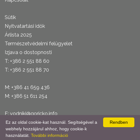
Sütik
Nyitvatartási idők
Árlista 2025
Természetvédelmi felügyelet
Izjava o dostopnosti
T: +386 2 551 88 60
T: +386 2 551 88 70
M: +386 41 659 436
M: +386 51 611 254
E: vodniki@goricko.info
E: sobe@goricko.info
Ez az oldal cookie-kat használ. Segítségével a
Rendben
webhely hozzájárul ahhoz, hogy cookie-k
használatát.
További információ