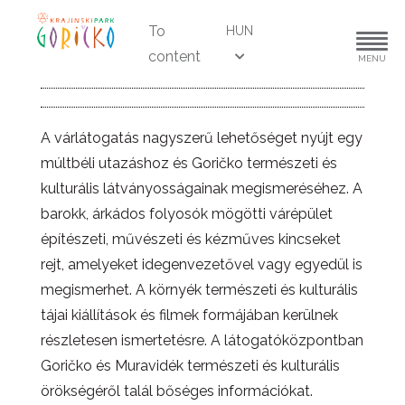
To
HUN
content
MENU
A várlátogatás nagyszerű lehetőséget nyújt egy
múltbéli utazáshoz és Goričko természeti és
kulturális látványosságainak megismeréséhez. A
barokk, árkádos folyosók mögötti várépület
építészeti, művészeti és kézműves kincseket
rejt, amelyeket idegenvezetővel vagy egyedül is
megismerhet. A környék természeti és kulturális
tájai kiállítások és filmek formájában kerülnek
részletesen ismertetésre. A látogatóközpontban
Goričko és Muravidék természeti és kulturális
örökségéről talál bőséges információkat.