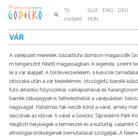
To
SLO
ENG
DEU
content
HUN
VÁR
A várépület meredek, bazalttufa dombon magasodik Grad 
m tengerszint feletti magasságban. A legenda szerint 
le a vár alapjait. A törökveszedelem, a kurucok támadása
időszaka után a vár terjedelmes, ötszögletű barokk külső
futó árkádos folyosókkal, várkápolnával és harangtoronn
barokk stílusjegyek is felfedezhetők a várépületen, tükr
nagyságát. Hatalmas fák veszik körül a várat, amely má
dacolnak az idővel. A várat a Goričko Tájvédelmi Park Kö
felújított helyiségek a természet és a kultúrtáj, valamint
etnológiai örökségének bemutatását szolgálják. A féleme