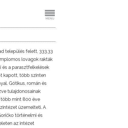
MENU
település felett, 333,33
templomos lovagok rakták
i és a parasztfelkelések
t kapott, több szinten
yal. Gótikus, román és
özve tulajdonosainak
r több mint 800 éve
zintézet üzemelteti. A
 Goričko történelmi és
leten az intézet