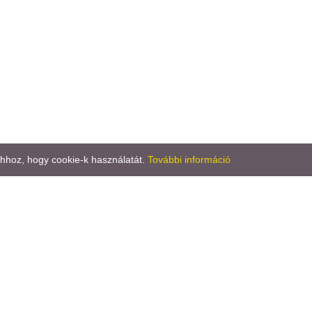
ahhoz, hogy cookie-k használatát.
További információ
T: +386 2 551 88 60
T: +386 2 551 88 70
M: +386 41 659 436