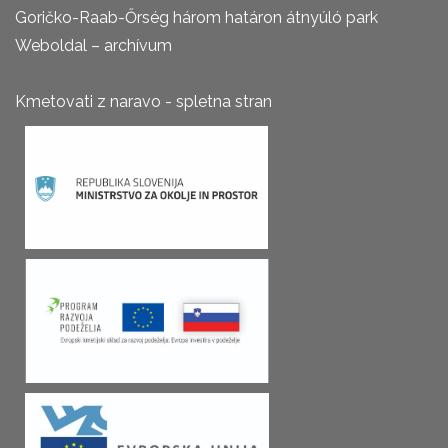
Goričko-Raab-Őrség három határon átnyúló park
Weboldal – archívum
Kmetovati z naravo - spletna stran