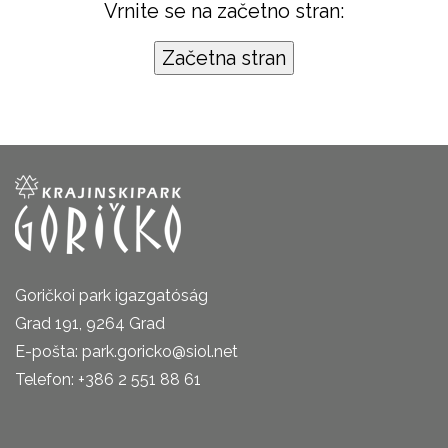
Vrnite se na začetno stran:
Goričkoi park igazgatóság
Grad 191, 9264 Grad
E-pošta: park.goricko@siol.net
Telefon: +386 2 551 88 61