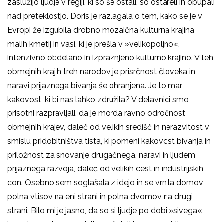
zaslužijo ljudje v regiji, ki so še ostali, so ostareli in obupali
nad preteklostjo. Doris je razlagala o tem, kako se je v
Evropi že izgubila drobno mozaična kulturna krajina
malih kmetij in vasi, ki je prešla v »velikopoljno«,
intenzivno obdelano in izpraznjeno kulturno krajino. V teh
obmejnih krajih treh narodov je prisrčnost človeka in
naravi prijaznega bivanja še ohranjena. Je to mar
kakovost, ki bi nas lahko združila? V delavnici smo
prisotni razpravljali, da je morda ravno odročnost
obmejnih krajev, daleč od velikih središč in nerazvitost v
smislu pridobitništva tista, ki pomeni kakovost bivanja in
priložnost za snovanje drugačnega, naravi in ljudem
prijaznega razvoja, daleč od velikih cest in industrijskih
con. Osebno sem soglašala z idejo in se vrnila domov
polna vtisov na eni strani in polna dvomov na drugi
strani. Bilo mi je jasno, da so si ljudje po dobi »sivega«