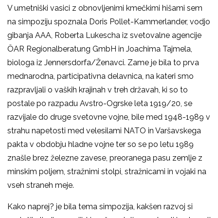
V umetniški vasici z obnovljenimi kmečkimi hišami sem
na simpoziju spoznala Doris Pollet-Kammerlander, vodjo
gibanja AAA, Roberta Lukescha iz svetovalne agencije
ÖAR Regionalberatung GmbH in Joachima Tajmela,
biologa iz Jennersdorfa/Ženavci. Zame je bila to prva
mednarodna, participativna delavnica, na kateri smo
razpravljali o vaških krajinah v treh državah, ki so to
postale po razpadu Avstro-Ogrske leta 1919/20, se
razvijale do druge svetovne vojne, bile med 1948-1989 v
strahu napetosti med velesilami NATO in Varšavskega
pakta v obdobju hladne vojne ter so se po letu 1989
znašle brez železne zavese, preoranega pasu zemlje z
minskim poljem, stražnimi stolpi, stražnicami in vojaki na
vseh straneh meje.
Kako naprej? je bila tema simpozija, kakšen razvoj si