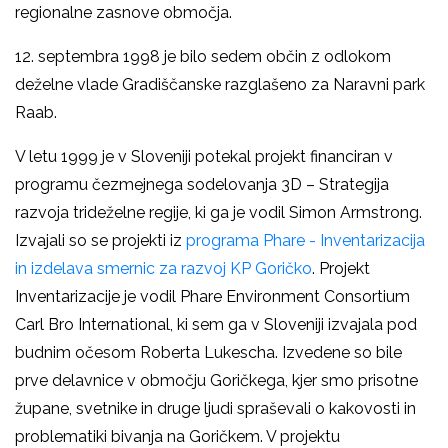
regionalne zasnove območja.
12. septembra 1998 je bilo sedem občin z odlokom
deželne vlade Gradiščanske razglašeno za Naravni park
Raab.
V letu 1999 je v Sloveniji potekal projekt financiran v
programu čezmejnega sodelovanja 3D – Strategija
razvoja trideželne regije, ki ga je vodil Simon Armstrong.
Izvajali so se projekti iz
programa Phare - Inventarizacija
in izdelava smernic za razvoj KP Goričko
. Projekt
Inventarizacije je vodil Phare Environment Consortium
Carl Bro International, ki sem ga v Sloveniji izvajala pod
budnim očesom Roberta Lukescha. Izvedene so bile
prve delavnice v območju Goričkega, kjer smo prisotne
župane, svetnike in druge ljudi spraševali o kakovosti in
problematiki bivanja na Goričkem. V projektu