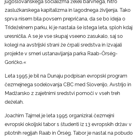
jugoslovanskega socializma želeli barvnega, hitro
zaslužkarskega kapitalizma in lagodnega življenja. Tako
sprva nisem bila povsem prepričana, da se bo ideja o
Trideželnem parku, ki je nastala še istega leta, sploh kdaj
uresničila. A se je vse skupaj vseeno zasukalo, saj so
kolegi na avstrijski strani že črpali sredstva in izvajali
projekte v smeri ustanavljanja parka Raab-Örség-
Goričko.«
Leta 1995 je bil na Dunaju podpisan evropski program
čezmejnega sodelovanja CBC med Slovenijo, Avstrijo in
Madžarsko z zajetnimi sredstvi pomoči v vseh treh
deželah.
Joachim Tajmel je leta 1995 organiziral čezmejni
evropski okoljski tabor s študenti iz 13 evropskih držav v
pilotnih regijah Raab in Őrség. Tabor je nastal na pobudo