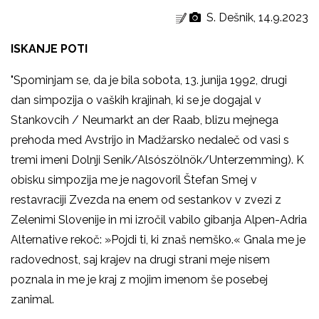
S. Dešnik, 14.9.2023
ISKANJE POTI
"Spominjam se, da je bila sobota, 13. junija 1992, drugi
dan simpozija o vaških krajinah, ki se je dogajal v
Stankovcih / Neumarkt an der Raab, blizu mejnega
prehoda med Avstrijo in Madžarsko nedaleč od vasi s
tremi imeni Dolnji Senik/Alsószölnök/Unterzemming). K
obisku simpozija me je nagovoril Štefan Smej v
restavraciji Zvezda na enem od sestankov v zvezi z
Zelenimi Slovenije in mi izročil vabilo gibanja Alpen-Adria
Alternative rekoč: »Pojdi ti, ki znaš nemško.« Gnala me je
radovednost, saj krajev na drugi strani meje nisem
poznala in me je kraj z mojim imenom še posebej
zanimal.