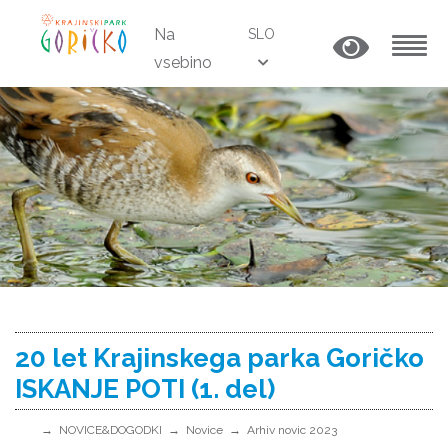
Na
SLO
vsebino
MENU
20 let Krajinskega parka Goričko
ISKANJE POTI (1. del)
NOVICE&DOGODKI
Novice
Arhiv novic 2023