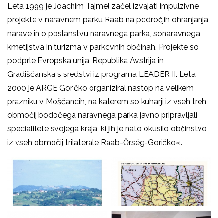
Leta 1999 je Joachim Tajmel začel izvajati impulzivne
projekte v naravnem parku Raab na področjih ohranjanja
narave in o poslanstvu naravnega parka, sonaravnega
kmetijstva in turizma v parkovnih občinah. Projekte so
podprle Evropska unija, Republika Avstrija in
Gradiščanska s sredstvi iz programa LEADER II. Leta
2000 je ARGE Goričko organiziral nastop na velikem
prazniku v Moščancih, na katerem so kuharji iz vseh treh
območij bodočega naravnega parka javno pripravljali
specialitete svojega kraja, ki jih je nato okusilo občinstvo
iz vseh območij trilaterale Raab-Őrség-Goričko«.