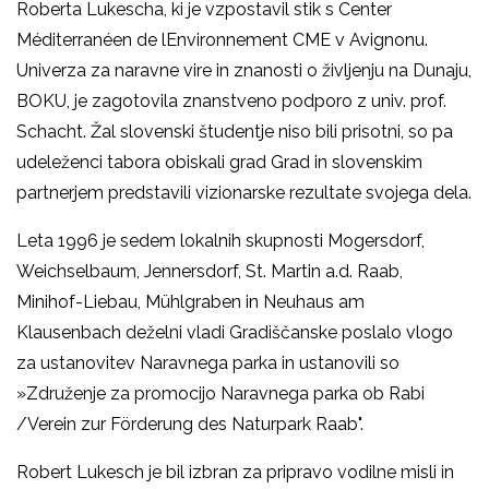
Roberta Lukescha, ki je vzpostavil stik s Center
Méditerranéen de lEnvironnement CME v Avignonu.
Univerza za naravne vire in znanosti o življenju na Dunaju,
BOKU, je zagotovila znanstveno podporo z univ. prof.
Schacht. Žal slovenski študentje niso bili prisotni, so pa
udeleženci tabora obiskali grad Grad in slovenskim
partnerjem predstavili vizionarske rezultate svojega dela.
Leta 1996 je sedem lokalnih skupnosti Mogersdorf,
Weichselbaum, Jennersdorf, St. Martin a.d. Raab,
Minihof-Liebau, Mühlgraben in Neuhaus am
Klausenbach deželni vladi Gradiščanske poslalo vlogo
za ustanovitev Naravnega parka in ustanovili so
»Združenje za promocijo Naravnega parka ob Rabi
/Verein zur Förderung des Naturpark Raab".
Robert Lukesch je bil izbran za pripravo vodilne misli in