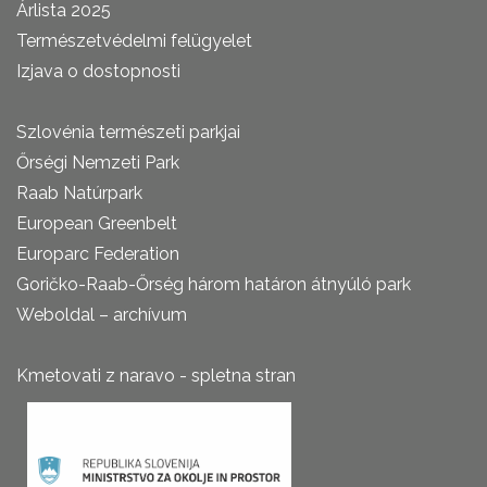
Árlista 2025
Természetvédelmi felügyelet
Izjava o dostopnosti
Szlovénia természeti parkjai
Őrségi Nemzeti Park
Raab Natúrpark
European Greenbelt
Europarc Federation
Goričko-Raab-Őrség három határon átnyúló park
Weboldal – archívum
Kmetovati z naravo - spletna stran