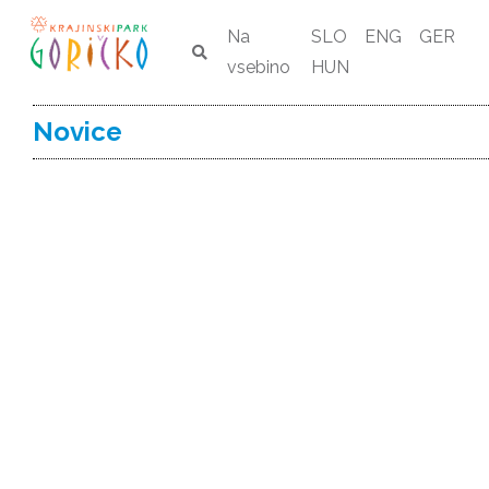
Na
SLO
ENG
GER
vsebino
HUN
Novice