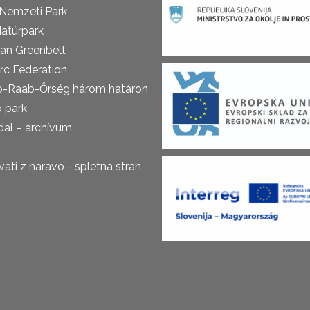
 Nemzeti Park
atúrpark
an Greenbelt
rc Federation
o-Raab-Őrség három határon
ó park
al – archívum
ti z naravo - spletna stran