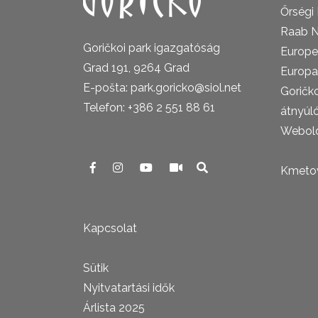
Őrségi
Raab N
Goričkoi park igazgatóság
Europe
Grad 191, 9264 Grad
Europa
E-pošta: park.goricko@siol.net
Goričk
Telefon: +386 2 551 88 61
átnyúl
Webold
Kmetova
Kapcsolat
Sütik
Nyitvatartási idők
Árlista 2025