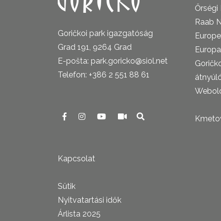
Őrségi
Raab N
Goričkoi park igazgatóság
Europe
Grad 191, 9264 Grad
Europa
E-pošta: park.goricko@siol.net
Goričk
Telefon: +386 2 551 88 61
átnyúl
Webold
Kmetova
Kapcsolat
Sütik
Nyitvatartási idők
Árlista 2025