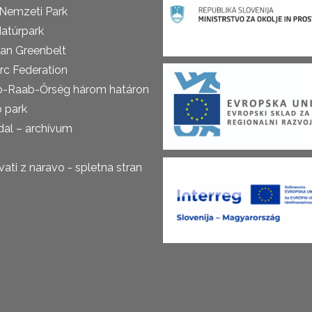
 Nemzeti Park
atúrpark
an Greenbelt
rc Federation
o-Raab-Őrség három határon
ó park
al – archívum
ti z naravo - spletna stran