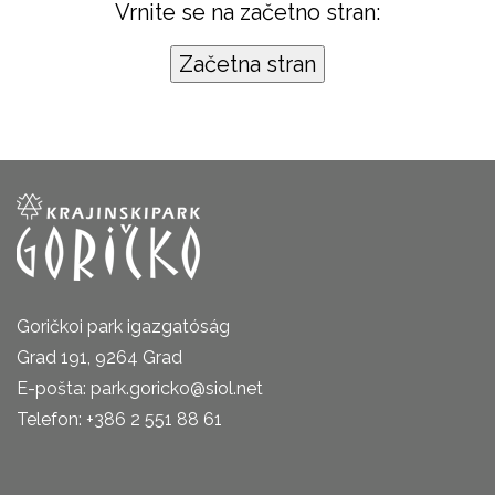
Vrnite se na začetno stran:
Goričkoi park igazgatóság
Grad 191, 9264 Grad
E-pošta: park.goricko@siol.net
Telefon: +386 2 551 88 61