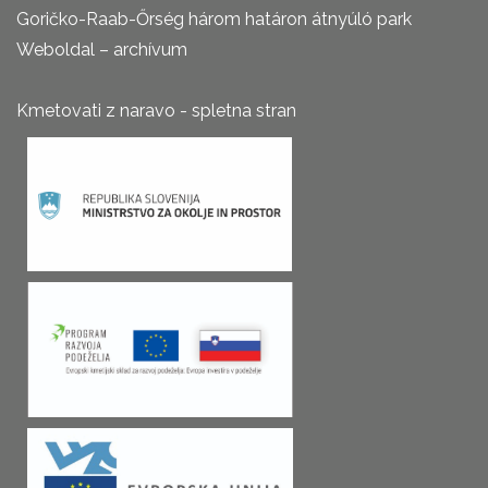
Goričko-Raab-Őrség három határon átnyúló park
Weboldal – archívum
Kmetovati z naravo - spletna stran