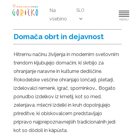
Na
SLO
vsebino
MENU
Domača obrt in dejavnost
Hitremu načinu življenja in modernim svetovnim
trendom kljubujejo domačini, ki skrbijo za
ohranjanje naravne in kulturne dediščine.
Rokodelske veščine ohranjajo lončarji, pletarji,
izdelovalci remenk, igrač, spominkov... Bogato
ponudbo izdelkov iz kmetij, kot so med,
zelenjava, mlečni izdelki in kruh dopolnjujejo
prireditve, ki obiskovalcem predstavljajo
pripravo najprepoznavnejših tradicionalnih jedi
kot so dödoli in käpüsta.