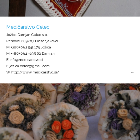
Medičarstvo Celec
Jožica Damjan Celec s.p.
Ratkovci 8, 9207 Prosenjakovci
M +386 (0)41 941 175 Jožica
M +386 (0)41 319 862 Damjan
E info@medicarstvo.si
E jozica.celec@gmail.com
W http://www.medicarstvo.si/