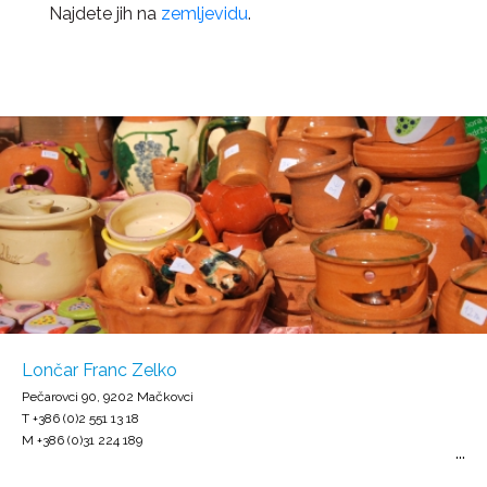
Najdete jih na
zemljevidu
.
Lončar Franc Zelko
Pečarovci 90, 9202 Mačkovci
T +386 (0)2 551 13 18
M +386 (0)31 224 189