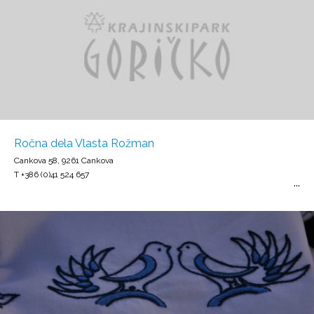
Ročna dela Vlasta Rožman
Cankova 58, 9261 Cankova
T +386 (0)41 524 657