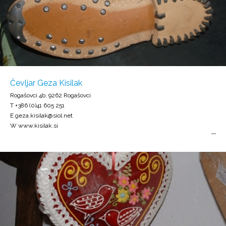
Čevljar Geza Kisilak
Rogašovci 4b, 9262 Rogašovci
T +386 (0)41 605 251
E geza.kisilak@siol.net
W www.kisilak.si