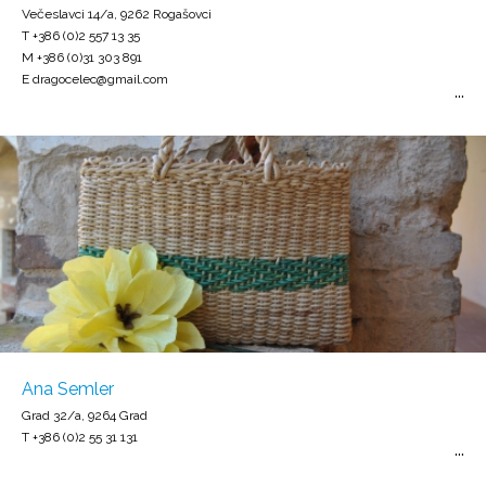
Večeslavci 14/a, 9262 Rogašovci
T +386 (0)2 557 13 35
M +386 (0)31 303 891
E dragocelec@gmail.com
Ana Semler
Grad 32/a, 9264 Grad
T +386 (0)2 55 31 131