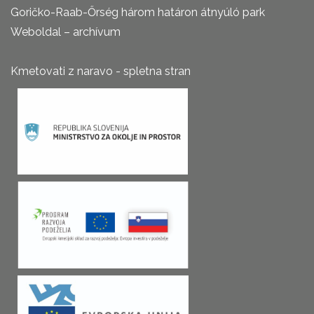
Goričko-Raab-Őrség három határon átnyúló park
Weboldal – archívum
Kmetovati z naravo - spletna stran