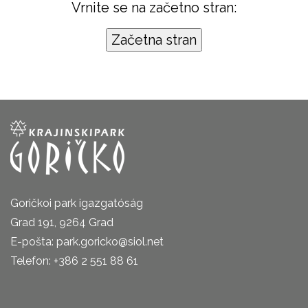
Vrnite se na začetno stran:
Goričkoi park igazgatóság
Grad 191, 9264 Grad
E-pošta: park.goricko@siol.net
Telefon: +386 2 551 88 61