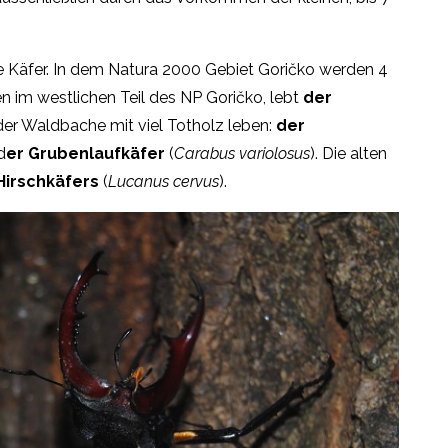
ie Käfer. In dem Natura 2000 Gebiet Goričko werden 4
n im westlichen Teil des NP Goričko, lebt
der
 der Waldbache mit viel Totholz leben:
der
d
er Grubenlaufkäfer
(
Carabus variolosus
). Die alten
Hirschkäfers
(
Lucanus cervus
).