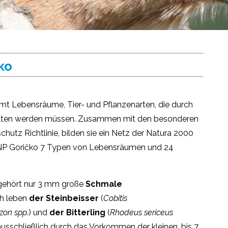
ko
mt Lebensräume, Tier- und Pflanzenarten, die durch
alten werden müssen. Zusammen mit den besonderen
utz Richtlinie, bilden sie ein Netz der Natura 2000
n NP Goričko 7 Typen von Lebensräumen und 24
, gehört nur 3 mm große
Schmale
ch leben
der Steinbeisser
(
Cobitis
zon spp
.) und
der Bitterling
(
Rhodeus sericeus
ausschließlich durch das Vorkommen der kleinen, bis 7