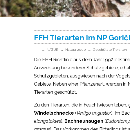
FFH Tierarten im NP Gorič
NATUR
Natura 2000
Geschützte Tierarten
Die FHH Richtlinie aus dem Jahr 1992 bestim
Ausweisung besonderer Schutzgebiete, erh
Schutzgebieten, ausgwiesen nach der Vogelsch
Gebiete. Neben einer Pflanzenart, werden i
Tierarten geschützt.
Zu den Tierarten, die in Feuchtwiesen leben
Windelschnecke
(
Vertigo angustior
). Im Ba
elongatoides
),
Bachneunaugen
(
Eudontomy
amarus
). Das Vorkommen des Bitterlings ist 