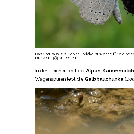
Das Natura 2000-Gebiet Goričko ist wichtig für die b
Dunklen
M. Podletnik
In den Teichen lebt der
Alpen-Kammmolch
Wagenspuren lebt die
Gelbbauchunke
(
Bom