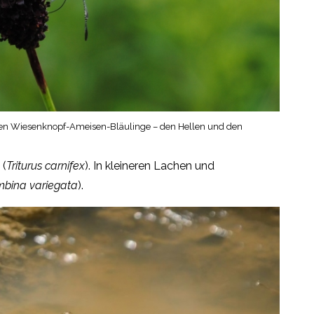
eiden Wiesenknopf-Ameisen-Bläulinge – den Hellen und den
(
Triturus carnifex
). In kleineren Lachen und
bina variegata
).