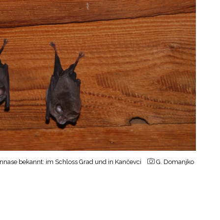
isennase bekannt: im Schloss Grad und in Kančevci
G. Domanjko