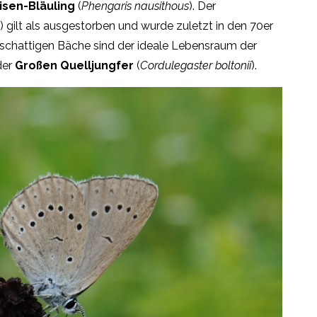
sen-Bläuling
(
Phengaris nausithous
). Der
) gilt als ausgestorben und wurde zuletzt in den 70er
 schattigen Bäche sind der ideale Lebensraum der
der
Großen Quelljungfer
(
Cordulegaster boltonii
).