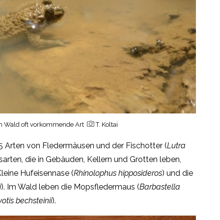
 im Wald oft vorkommende Art
T. Koltai
5 Arten von Fledermäusen und der Fischotter (
Lutra
arten, die in Gebäuden, Kellern und Grotten leben,
 Kleine Hufeisennase (
Rhinolophus hipposideros
) und die
i
). Im Wald leben die Mopsfledermaus (
Barbastella
otis bechsteinii
).