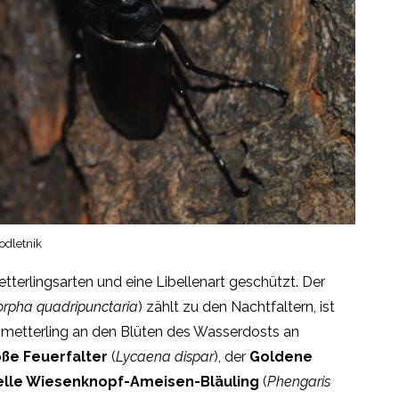
odletnik
terlingsarten und eine Libellenart geschützt. Der
orpha quadripunctaria
) zählt zu den Nachtfaltern, ist
hmetterling an den Blüten des Wasserdosts an
ße Feuerfalter
(
Lycaena dispar
), der
Goldene
elle Wiesenknopf-Ameisen-Bläuling
(
Phengaris