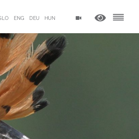
SLO
ENG
DEU
HUN
MENU