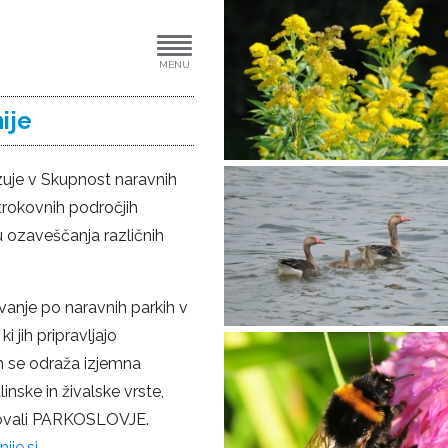
MENU
ije
zuje v Skupnost naravnih
trokovnih področjih
 ozaveščanja različnih
ovanje po naravnih parkih v
 jih pripravljajo
h se odraža izjemna
inske in živalske vrste,
enovali PARKOSLOVJE.
ije.si
.