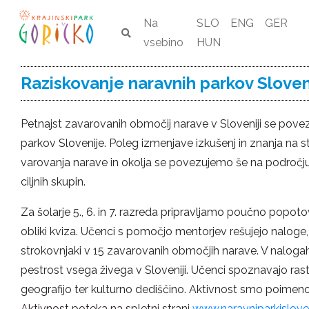
Na
SLO
ENG
GER
vsebino
HUN
Raziskovanje naravnih parkov Sloven
Petnajst zavarovanih območij narave v Sloveniji se pove
parkov Slovenije. Poleg izmenjave izkušenj in znanja na s
varovanja narave in okolja se povezujemo še na področju
ciljnih skupin.
Za šolarje 5., 6. in 7. razreda pripravljamo poučno popot
obliki kviza. Učenci s pomočjo mentorjev rešujejo naloge, ki
strokovnjaki v 15 zavarovanih območjih narave. V naloga
pestrost vsega živega v Sloveniji. Učenci spoznavajo rastl
geografijo ter kulturno dediščino. Aktivnost smo poim
Aktivnost poteka na spletni strani
www.naravniparkisloven