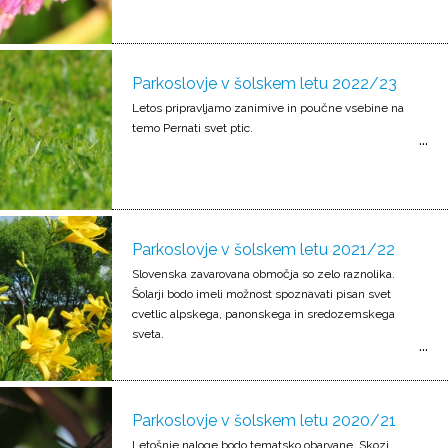
Parkoslovje v šolskem letu 2022/23
Letos pripravljamo zanimive in poučne vsebine na
temo Pernati svet ptic.
Parkoslovje v šolskem letu 2021/22
Slovenska zavarovana območja so zelo raznolika.
Šolarji bodo imeli možnost spoznavati pisan svet
cvetlic alpskega, panonskega in sredozemskega
sveta.
Parkoslovje v šolskem letu 2020/21
Letošnje naloge bodo tematsko obarvane. Skozi