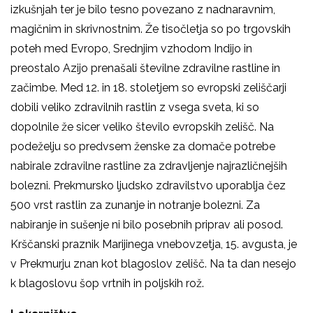
izkušnjah ter je bilo tesno povezano z nadnaravnim,
magičnim in skrivnostnim. Že tisočletja so po trgovskih
poteh med Evropo, Srednjim vzhodom Indijo in
preostalo Azijo prenašali številne zdravilne rastline in
začimbe. Med 12. in 18. stoletjem so evropski zeliščarji
dobili veliko zdravilnih rastlin z vsega sveta, ki so
dopolnile že sicer veliko število evropskih zelišč. Na
podeželju so predvsem ženske za domače potrebe
nabirale zdravilne rastline za zdravljenje najrazličnejših
bolezni. Prekmursko ljudsko zdravilstvo uporablja čez
500 vrst rastlin za zunanje in notranje bolezni. Za
nabiranje in sušenje ni bilo posebnih priprav ali posod.
Krščanski praznik Marijinega vnebovzetja, 15. avgusta, je
v Prekmurju znan kot blagoslov zelišč. Na ta dan nesejo
k blagoslovu šop vrtnih in poljskih rož.