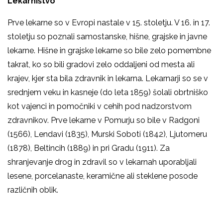
Lekarništvo
Prve lekarne so v Evropi nastale v 15. stoletju. V 16. in 17.
stoletju so poznali samostanske, hišne, grajske in javne
lekarne. Hišne in grajske lekarne so bile zelo pomembne
takrat, ko so bili gradovi zelo oddaljeni od mesta ali
krajev, kjer sta bila zdravnik in lekarna. Lekarnarji so se v
srednjem veku in kasneje (do leta 1859) šolali obrtniško
kot vajenci in pomočniki v cehih pod nadzorstvom
zdravnikov. Prve lekarne v Pomurju so bile v Radgoni
(1566), Lendavi (1835), Murski Soboti (1842), Ljutomeru
(1878), Beltincih (1889) in pri Gradu (1911). Za
shranjevanje drog in zdravil so v lekarnah uporabljali
lesene, porcelanaste, keramične ali steklene posode
različnih oblik.