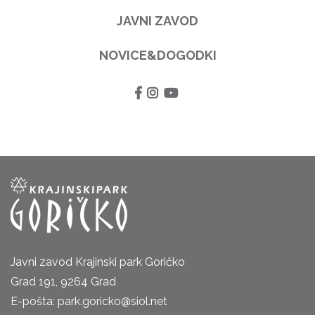
JAVNI ZAVOD
NOVICE&DOGODKI
Javni zavod Krajinski park Goričko
Grad 191, 9264 Grad
E-pošta: park.goricko@siol.net