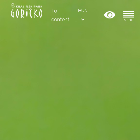
To
HUN
content
MENU