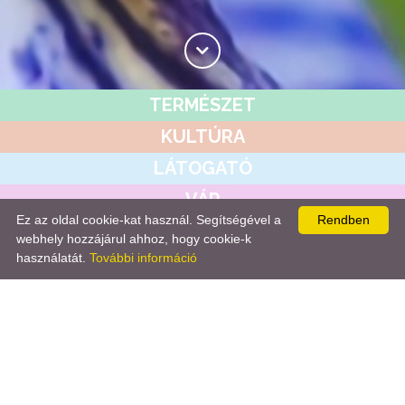
TERMÉSZET
KULTÚRA
LÁTOGATÓ
VÁR
Ez az oldal cookie-kat használ. Segítségével a
Rendben
KÖZINTÉZET
webhely hozzájárul ahhoz, hogy cookie-k
használatát.
További információ
HÍREK&ESEMÉNYEK