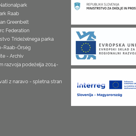
Nationalpark
ark Raab
an Greenbelt
rc Federation
rstvo Trideželnega parka
o-Raab-Őrség
te - Archiv
m razvoja podeželja 2014-
ti z naravo - spletna stran