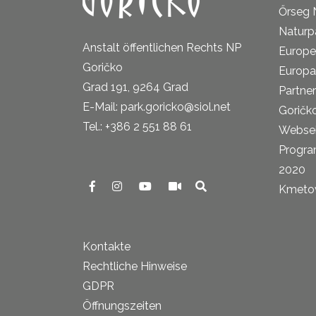
Őrseg 
Naturp
Anstalt öffentlichen Rechts NP
Europe
Goričko
Europa
Grad 191, 9264 Grad
Partne
E-Mail: park.goricko@siol.net
Goričk
Tel.: +386 2 551 88 61
Websei
Progra
2020
Kmetova
Kontakte
Rechtliche Hinweise
GDPR
Öffnungszeiten