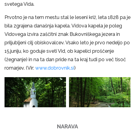
svetega Vida.
Prvotno je na tem mestu stal le leseni križ, leta 1828 pa je
bila zgrajena današnja kapela. Vidova kapela je poleg
Vidovega izvira zaščitni znak Bukovniškega jezera in
priljubljeni cilj obiskovalcev. Vsako leto je prvo nedeljo po
15.juniju, ko goduje sveti Vid, ob kapelici proščenje
(žegnanje) in na ta dan pride na ta kraj tudi po več tisoč
romarjev. (Vir:
www.dobrovnik.si
)
NARAVA