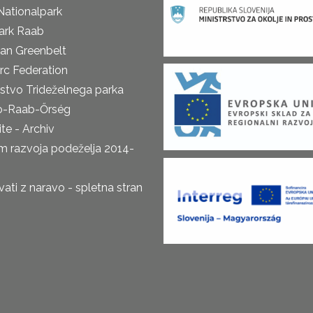
Nationalpark
ark Raab
an Greenbelt
rc Federation
rstvo Trideželnega parka
o-Raab-Őrség
te - Archiv
m razvoja podeželja 2014-
ti z naravo - spletna stran