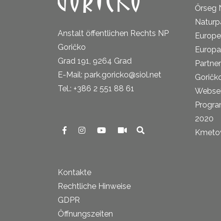
Őrseg 
Naturp
Anstalt öffentlichen Rechts NP
Europe
Goričko
Europa
Grad 191, 9264 Grad
Partne
E-Mail: park.goricko@siol.net
Goričk
Tel.: +386 2 551 88 61
Websei
Progra
2020
Kmetova
Kontakte
Rechtliche Hinweise
GDPR
Öffnungszeiten