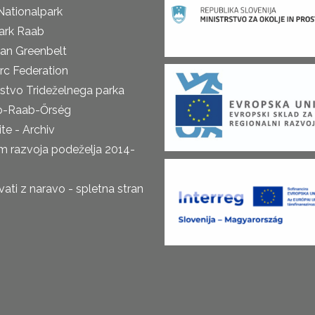
Nationalpark
ark Raab
an Greenbelt
rc Federation
rstvo Trideželnega parka
o-Raab-Őrség
te - Archiv
m razvoja podeželja 2014-
ti z naravo - spletna stran