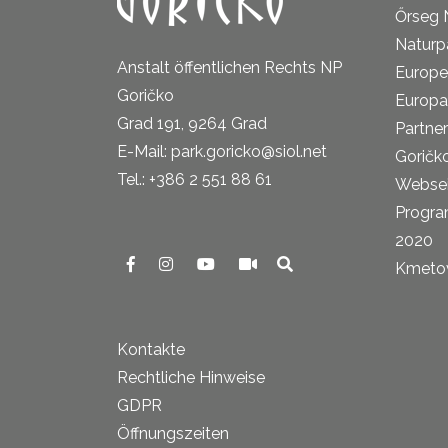
Őrseg 
Naturp
Anstalt öffentlichen Rechts NP
Europe
Goričko
Europa
Grad 191, 9264 Grad
Partne
E-Mail: park.goricko@siol.net
Goričk
Tel.: +386 2 551 88 61
Websei
Progra
2020
Kmetova
Kontakte
Rechtliche Hinweise
GDPR
Öffnungszeiten