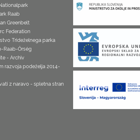
Nationalpark
ark Raab
an Greenbelt
rc Federation
rstvo Trideželnega parka
o-Raab-Őrség
te - Archiv
m razvoja podeželja 2014-
ti z naravo - spletna stran