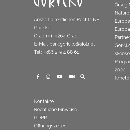
Őrseg 
Naturp
Anstalt öffentlichen Rechts NP
Europe
Goričko
Europa
Grad 191, 9264 Grad
Partne
E-Mail: park.goricko@siol.net
Goričk
Tel.: +386 2 551 88 61
Websei
Progra
2020
Kmetova
Kontakte
Rechtliche Hinweise
GDPR
Öffnungszeiten