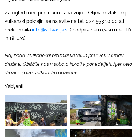
Za ogled med prazniki in za vožnjo z Olijevim vlakom po
vulkanski pokrajini se najavite na tel. 02/ 553 10 00 ali
preko maila
info@vulkanija.si
(v odpiralnem času med 10.
in 18. uro).
Naj bodo velikonočni prazniki veseli in preživeti v krogu
družine.
Obiščite nas v soboto in/ali v ponedeljek, kjer celo
družino čaka vulkansko doživetje.
Vabljeni!