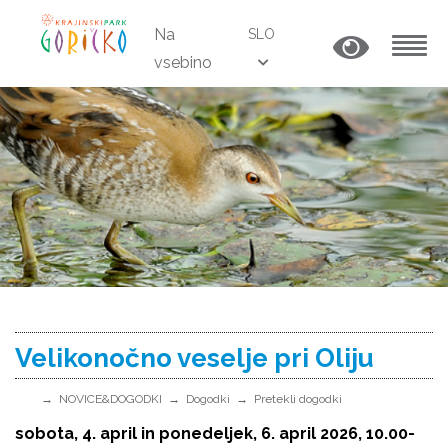
Na
SLO
vsebino
MENU
Velikonočno veselje pri Oliju
NOVICE&DOGODKI
Dogodki
Pretekli dogodki
sobota, 4. april in ponedeljek, 6. april 2026, 10.00-