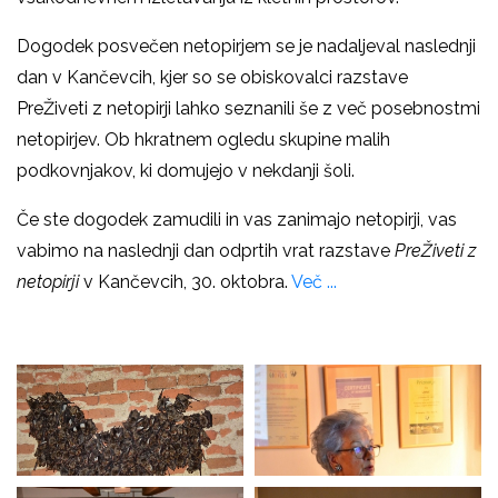
Dogodek posvečen netopirjem se je nadaljeval naslednji
dan v Kančevcih, kjer so se obiskovalci razstave
PreŽiveti z netopirji lahko seznanili še z več posebnostmi
netopirjev. Ob hkratnem ogledu skupine malih
podkovnjakov, ki domujejo v nekdanji šoli.
Če ste dogodek zamudili in vas zanimajo netopirji, vas
vabimo na naslednji dan odprtih vrat razstave
PreŽiveti z
netopirji
v Kančevcih, 30. oktobra.
Več ...