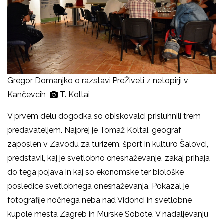
Gregor Domanjko o razstavi PreŽiveti z netopirji v
Kančevcih
T. Koltai
V prvem delu dogodka so obiskovalci prisluhnili trem
predavateljem. Najprej je Tomaž Koltai, geograf
zaposlen v Zavodu za turizem, šport in kulturo Šalovci,
predstavil, kaj je svetlobno onesnaževanje, zakaj prihaja
do tega pojava in kaj so ekonomske ter biološke
posledice svetlobnega onesnaževanja. Pokazal je
fotografije nočnega neba nad Vidonci in svetlobne
kupole mesta Zagreb in Murske Sobote. V nadaljevanju