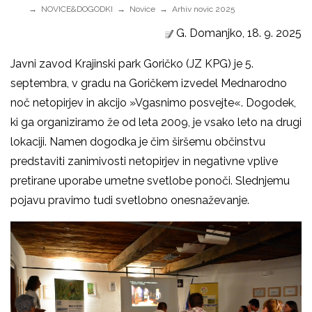
NOVICE&DOGODKI
Novice
Arhiv novic 2025
G. Domanjko, 18. 9. 2025
Javni zavod Krajinski park Goričko (JZ KPG) je 5.
septembra, v gradu na Goričkem izvedel Mednarodno
noč netopirjev in akcijo »Vgasnimo posvejte«. Dogodek,
ki ga organiziramo že od leta 2009, je vsako leto na drugi
lokaciji. Namen dogodka je čim širšemu občinstvu
predstaviti zanimivosti netopirjev in negativne vplive
pretirane uporabe umetne svetlobe ponoči. Slednjemu
pojavu pravimo tudi svetlobno onesnaževanje.