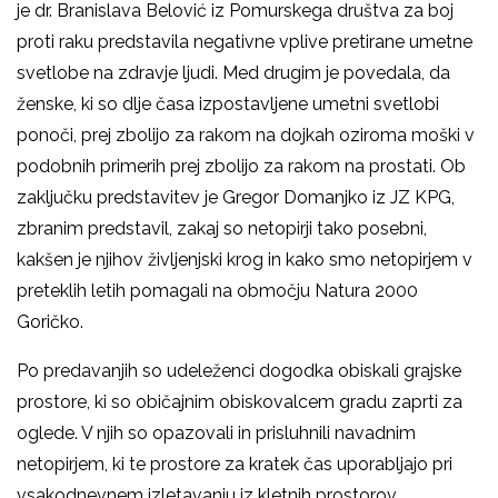
je dr. Branislava Belović iz Pomurskega društva za boj
proti raku predstavila negativne vplive pretirane umetne
svetlobe na zdravje ljudi. Med drugim je povedala, da
ženske, ki so dlje časa izpostavljene umetni svetlobi
ponoči, prej zbolijo za rakom na dojkah oziroma moški v
podobnih primerih prej zbolijo za rakom na prostati. Ob
zaključku predstavitev je Gregor Domanjko iz JZ KPG,
zbranim predstavil, zakaj so netopirji tako posebni,
kakšen je njihov življenjski krog in kako smo netopirjem v
preteklih letih pomagali na območju Natura 2000
Goričko.
Po predavanjih so udeleženci dogodka obiskali grajske
prostore, ki so običajnim obiskovalcem gradu zaprti za
oglede. V njih so opazovali in prisluhnili navadnim
netopirjem, ki te prostore za kratek čas uporabljajo pri
vsakodnevnem izletavanju iz kletnih prostorov.