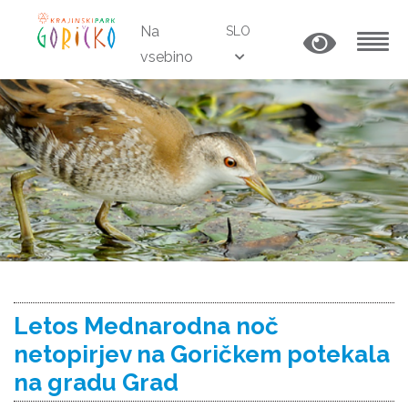
Na
SLO
vsebino
MENU
Letos Mednarodna noč
netopirjev na Goričkem potekala
na gradu Grad