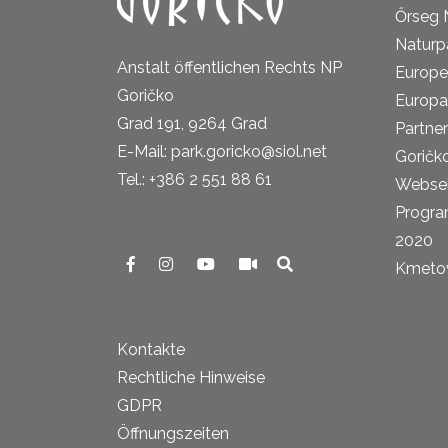
Őrseg 
Naturp
Anstalt öffentlichen Rechts NP
Europe
Goričko
Europa
Grad 191, 9264 Grad
Partne
E-Mail: park.goricko@siol.net
Goričk
Tel.: +386 2 551 88 61
Websei
Progra
2020
Kmetova
Kontakte
Rechtliche Hinweise
GDPR
Öffnungszeiten