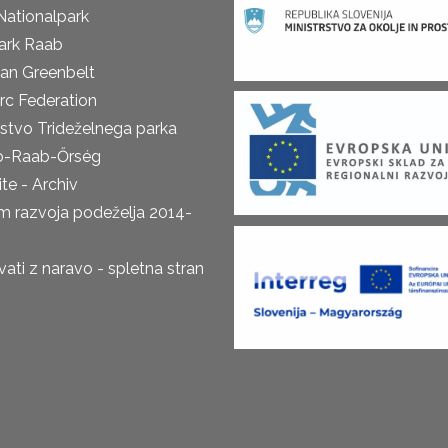
Nationalpark
ark Raab
an Greenbelt
rc Federation
rstvo Trideželnega parka
o-Raab-Őrség
te - Archiv
m razvoja podeželja 2014-
ti z naravo - spletna stran