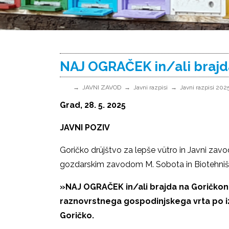
NAJ OGRAČEK in/ali brajd
JAVNI ZAVOD
Javni razpisi
Javni razpisi 202
Grad, 28. 5. 2025
JAVNI POZIV
Goričko drüjštvo za lepše vütro in Javni zavo
gozdarskim zavodom M. Sobota in Biotehniško
»NAJ OGRAČEK in/ali brajda na Goričkon«
raznovrstnega gospodinjskega vrta po i
Goričko.