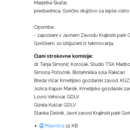
Marjetka Škafar,
predsednica, Goričko drüjštvo za lepše vütro
Opombe:
- zaposleni v Javnem Zavodu Krajinski park Gori
Goričkem, so izključeni iz tekmovanja.
Člani strokovne komisije:
dr. Tanja Simonič Korošak, Studio TSK Maribo
Simona Potočnik, Biotehniška šola Rakičan
Breda Vičar, Kmetijsko gozdarski zavod, KGZ
Jožica Kapun Maršik, Kmetijsko gozdarski z
Lovro Vehovar, GDLV
Gizela Kulčar, GDLV
Stanka Dešnik, Javni zavod Krajinski park Gor
Prijavnica
15 KB