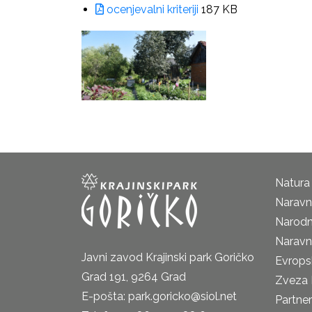
ocenjevalni kriteriji
187 KB
Natura
Naravni
Narodn
Naravn
Javni zavod Krajinski park Goričko
Evrops
Grad 191, 9264 Grad
Zveza 
E-pošta: park.goricko@siol.net
Partne