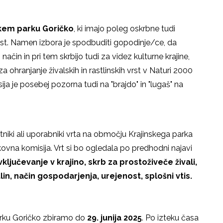
skem parku Goričko
, ki imajo poleg oskrbne tudi
ost. Namen izbora je spodbuditi gopodinje/ce, da
način in pri tem skrbijo tudi za videz kulturne krajine,
 za ohranjanje živalskih in rastlinskih vrst v Naturi 2000
a je posebej pozorna tudi na "brajdo" in "lugaš" na
stniki ali uporabniki vrta na območju Krajinskega parka
kovna komisija. Vrt si bo ogledala po predhodni najavi
vključevanje v krajino, skrb za prostoživeče živali,
lin, način gospodarjenja, urejenost, splošni vtis.
arku Goričko zbiramo do
29. junija 2025
. Po izteku časa