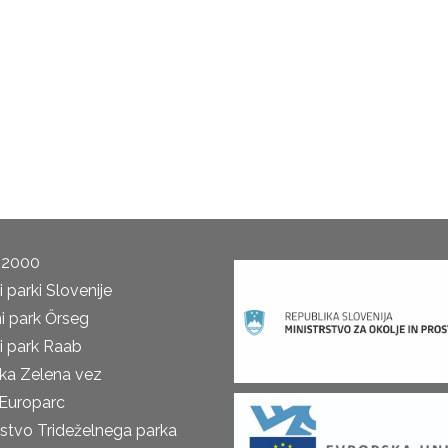
 2000
 parki Slovenije
i park Őrseg
i park Raab
ka Zelena vez
Europarc
rstvo Trideželnega parka