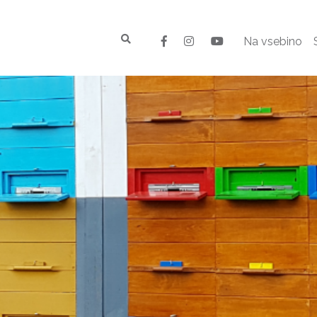
Na vsebino