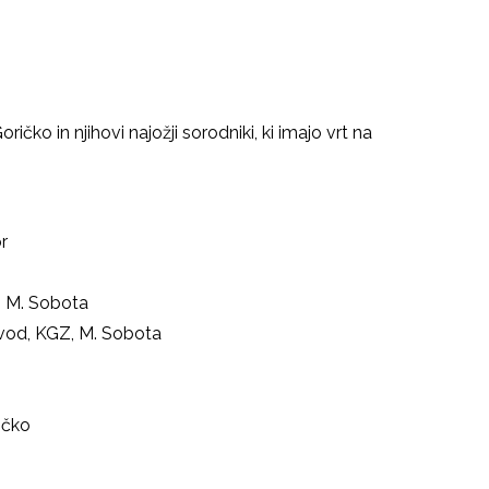
čko in njihovi najožji sorodniki, ki imajo vrt na
r
, M. Sobota
avod, KGZ, M. Sobota
ičko