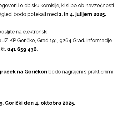
govorili o obisku komisije, ki si bo ob navzočnosti
 Ogledi bodo potekali med
1. in 4. julijem 2025.
pošljite na elektronski
a JZ KP Goričko, Grad 191, 9264 Grad. Informacije
 št.
041 659 436.
graček na Goričkon
bodo nagrajeni s praktičnimi
9. Gorički den
4. oktobra 2025
.