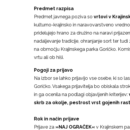
Predmet razpisa
Predmet javnega poziva so
vrtovi
v Krajin
kulturno-krajinsko in naravovarstveno vredn
pridelujejo hrano za družino na naravi prijazen 
nadaljevanje tradicije, ohranjanje sort ter tudi
na območju Krajinskega parka Goričko. Komisij
vrtu ali ob hiši.
Pogoji za prijavo
Na izbor se lahko prijavijo vse osebe, ki so la
Goričko. Vsakega prijavitelja bo obiskala stro
in ga ocenila na podlagi objavljenih kriterijev:
skrb za okolje, pestrost vrst gojenih rast
Rok in način prijave
Prijave za
»NAJ OGRAČEK«
v Krajinskem p