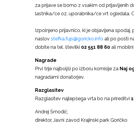
za prijave se bomo z vsakim od prijavljenih do
lastnika/ce oz. uporabnika/ce vrt ogledala.
Izpolnjeno prijavnico, ki je objavljena spodaj, 
naslov
stefka.fujs@goricko.info
ali po pošti n
dobite na tel. številki
02 551 88 60
ali mobilni
Nagrade
Prvi trije najboljši po izboru komisije za
Naj o
nagradami donatorjev.
Razglasitev
Razglasitev najlepšega vrta bo na prireditvi
1
Andrej Smodič,
direktor, Javni zavod Krajinski park Goričko