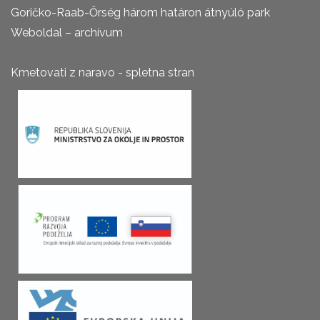
Goričko-Raab-Őrség három határon átnyúló park
Weboldal – archívum
Kmetovati z naravo - spletna stran