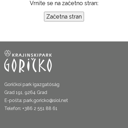
Vrnite se na začetno stran:
Goričkoi park igazgatóság
Grad 191, 9264 Grad
E-pošta: park.goricko@siol.net
Telefon: +386 2 551 88 61