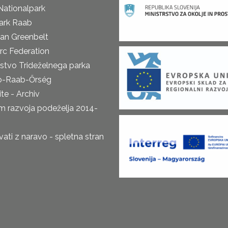
Nationalpark
ark Raab
an Greenbelt
rc Federation
rstvo Trideželnega parka
o-Raab-Őrség
te - Archiv
m razvoja podeželja 2014-
ti z naravo - spletna stran