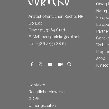
Őrseg 
Naturp
Anstalt öffentlichen Rechts NP
Europe
Goričko
Europa
Grad 191, 9264 Grad
Partne
E-Mail: park.goricko@siol.net
Goričk
Tel.: +386 2 551 88 61
Websei
Progra
2020
Kmetova
Kontakte
Rechtliche Hinweise
GDPR
Öffnungszeiten