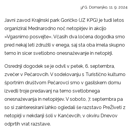
G. Domanjko, 11. 9. 2024
Javni zavod Krajinski park Goričko (JZ KPG) je tudi letos
organiziral Mednarodno noč netopirjev in akcijo
»Vgasnimo posvejte«. Včasih dva ločena dogodka smo
pred nekaj leti združili v enega, saj sta oba imela skupno
temo in sicer svetlobno onesnaževanje in netopirji.
Osrednji dogodek se je odvil v petek, 6. septembra,
zvečer v Pečarovcih. V sodelovanju s Turistično kulturno
športnim društvom Pečarovci smo v gasilskem domu
izvedli troje predavanj na temo svetlobnega
onesnaževanja in netopirjev. V soboto, 7. septembra pa
so si zainteresirani lahko ogledali še razstavo PreŽiveti z
netopirji v nekdanji šoli v Kančevcih, v okviru Dnevov
odprtih vrat razstave.