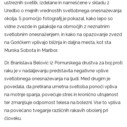
ustreznih svetilk, izdelane in nameščene v skladu z
Uredbo o mejnih vrednostih svetlobnega onesnaževanja
okolja. S pomočjo fotografij je pokazal, kako lepo so
vidne zvezde in galaksije na območjih z neznatnim
svetlobnim onesnaženjem, in kako na opazovanje zvezd
na Goričkem vplivajo bližnja in daljna mesta, kot sta
Murska Sobota in Maribor.
Dr. Branislava Belović iz Pomurskega društva za boj proti
raku je v nadaljevanju predstavila negativne vplive
svetlobnega onesnaževanja na ljudi. Med drugim je
povedala, da pretirana umetna svetloba ponoči vpliva
na motnje spanja, povečuje stres in kronično utrujenost
ter zmanjšuje odpornost telesa na bolezni. Vse to vpliva
na povečano tveganje različnih rakavih obolenj pri
človeku.