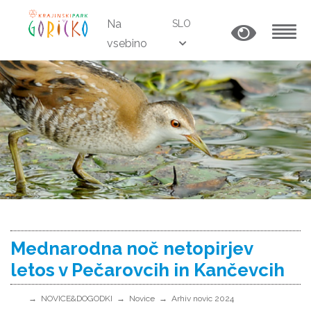
Na
SLO
vsebino
MENU
Mednarodna noč netopirjev
letos v Pečarovcih in Kančevcih
NOVICE&DOGODKI
Novice
Arhiv novic 2024