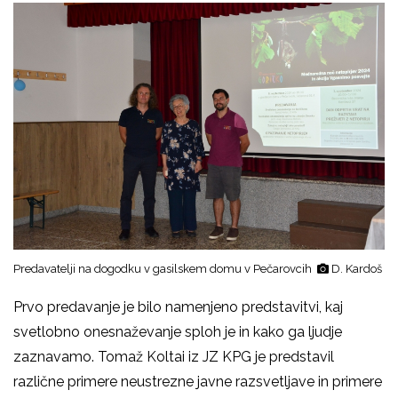
Predavatelji na dogodku v gasilskem domu v Pečarovcih
D. Kardoš
Prvo predavanje je bilo namenjeno predstavitvi, kaj
svetlobno onesnaževanje sploh je in kako ga ljudje
zaznavamo. Tomaž Koltai iz JZ KPG je predstavil
različne primere neustrezne javne razsvetljave in primere