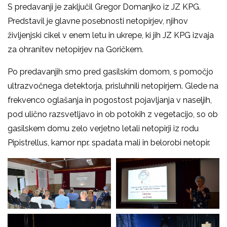
S predavanji je zaključil Gregor Domanjko iz JZ KPG.
Predstavil je glavne posebnosti netopirjev, njihov
življenjski cikel v enem letu in ukrepe, ki jih JZ KPG izvaja
za ohranitev netopirjev na Goričkem.
Po predavanjih smo pred gasilskim domom, s pomočjo
ultrazvočnega detektorja, prisluhnili netopirjem. Glede na
frekvenco oglašanja in pogostost pojavljanja v naseljih,
pod ulično razsvetljavo in ob potokih z vegetacijo, so ob
gasilskem domu zelo verjetno letali netopirji iz rodu
Pipistrellus, kamor npr. spadata mali in belorobi netopir.