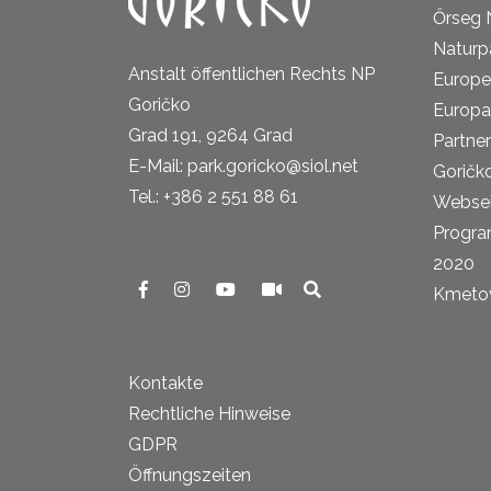
Őrseg 
Naturp
Anstalt öffentlichen Rechts NP
Europe
Goričko
Europa
Grad 191, 9264 Grad
Partne
E-Mail: park.goricko@siol.net
Goričk
Tel.: +386 2 551 88 61
Websei
Progra
2020
Kmetova
Kontakte
Rechtliche Hinweise
GDPR
Öffnungszeiten