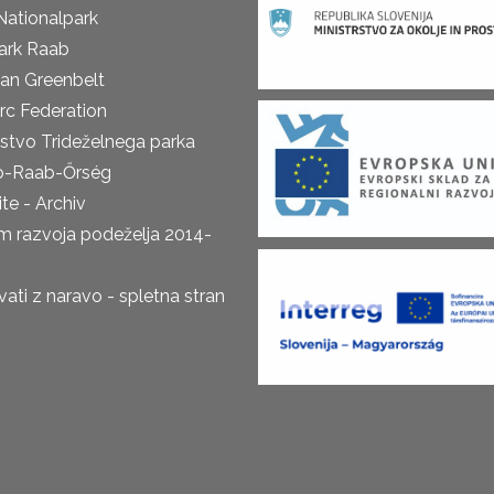
Nationalpark
ark Raab
an Greenbelt
rc Federation
rstvo Trideželnega parka
o-Raab-Őrség
te - Archiv
m razvoja podeželja 2014-
ti z naravo - spletna stran