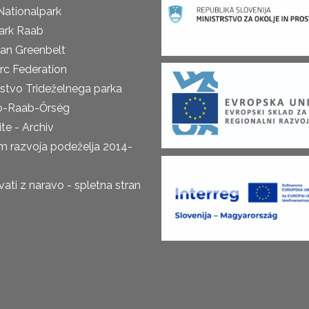
Nationalpark
ark Raab
an Greenbelt
rc Federation
rstvo Trideželnega parka
o-Raab-Őrség
te - Archiv
m razvoja podeželja 2014-
ti z naravo - spletna stran