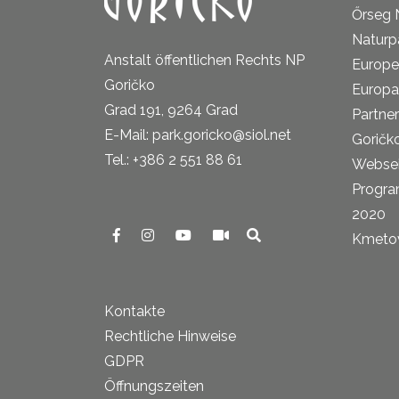
Őrseg 
Naturp
Anstalt öffentlichen Rechts NP
Europe
Goričko
Europa
Grad 191, 9264 Grad
Partne
E-Mail: park.goricko@siol.net
Goričk
Tel.: +386 2 551 88 61
Websei
Progra
2020
Kmetova
Kontakte
Rechtliche Hinweise
GDPR
Öffnungszeiten