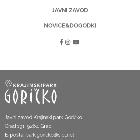
JAVNI ZAVOD
NOVICE&DOGODKI
Javni zavod Krajinski park Goričko
Grad 191, 9264 Grad
E-pošta: park.goricko@siol.net