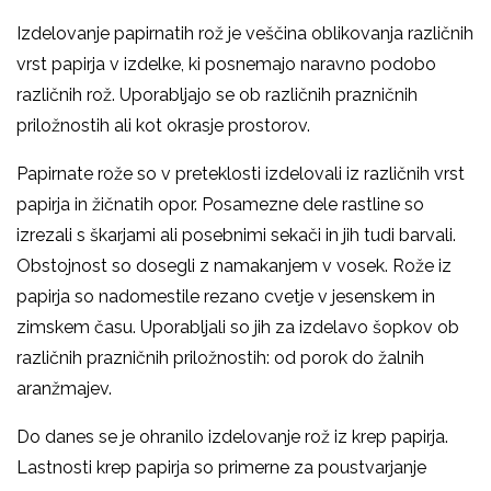
Izdelovanje papirnatih rož je veščina oblikovanja različnih
vrst papirja v izdelke, ki posnemajo naravno podobo
različnih rož. Uporabljajo se ob različnih prazničnih
priložnostih ali kot okrasje prostorov.
Papirnate rože so v preteklosti izdelovali iz različnih vrst
papirja in žičnatih opor. Posamezne dele rastline so
izrezali s škarjami ali posebnimi sekači in jih tudi barvali.
Obstojnost so dosegli z namakanjem v vosek. Rože iz
papirja so nadomestile rezano cvetje v jesenskem in
zimskem času. Uporabljali so jih za izdelavo šopkov ob
različnih prazničnih priložnostih: od porok do žalnih
aranžmajev.
Do danes se je ohranilo izdelovanje rož iz krep papirja.
Lastnosti krep papirja so primerne za poustvarjanje