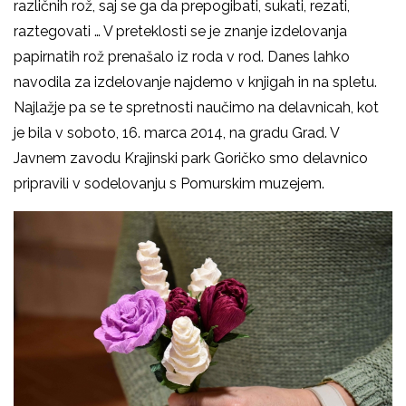
različnih rož, saj se ga da prepogibati, sukati, rezati,
raztegovati … V preteklosti se je znanje izdelovanja
papirnatih rož prenašalo iz roda v rod. Danes lahko
navodila za izdelovanje najdemo v knjigah in na spletu.
Najlažje pa se te spretnosti naučimo na delavnicah, kot
je bila v soboto, 16. marca 2014, na gradu Grad. V
Javnem zavodu Krajinski park Goričko smo delavnico
pripravili v sodelovanju s Pomurskim muzejem.