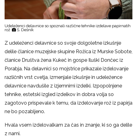
Udeleženci delavnice so spoznali različne tehnike izdelave papirnatih
rož
S. Dešnik
Z udeleženci delavnice so svoje dolgoletne izkušnje
delile članice muzejske skupine Rožica iz Murske Sobote,
članice Društva žena Kukeč in gospe Iluški Dončec iz
Porabja. Na delavnici so mojstrice prikazale izdelovanje
različnih vrst cvetja, izmenjale izkušnje in udeležence
delavnice navdušile z izjemnimi izdelki. Izpopolnjene
tehnike, estetski izgled izdelkov in dobra volja so
zagotovo prispevale k temu, da izdelovanje rož iz papirja
ne bo pozabljeno.
Hvala vsem izdelovalkam za čas in znanje, ki so ga delile
z nami.