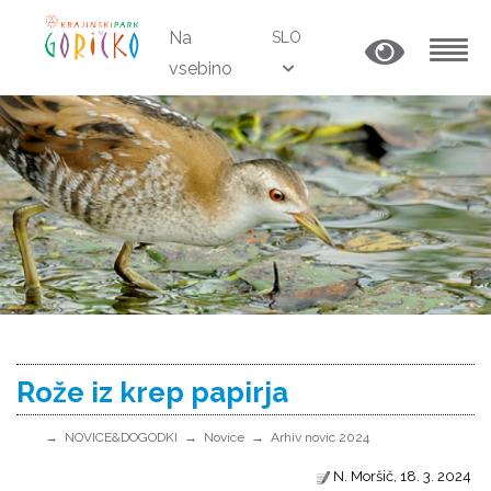
Na
SLO
vsebino
MENU
Rože iz krep papirja
NOVICE&DOGODKI
Novice
Arhiv novic 2024
N. Moršič, 18. 3. 2024